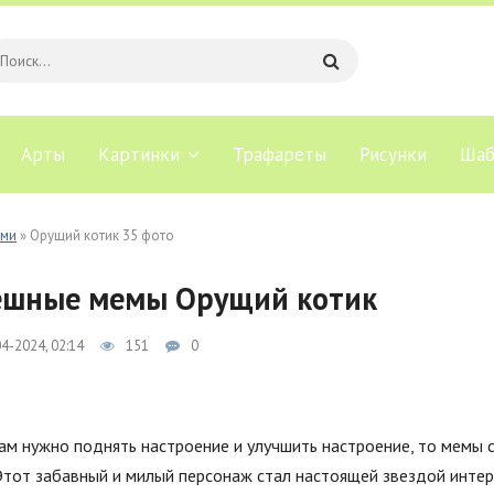
Арты
Картинки
Трафареты
Рисунки
Шаб
ами
» Орущий котик 35 фото
ешные мемы Орущий котик
4-2024, 02:14
151
0
ам нужно поднять настроение и улучшить настроение, то мемы
Этот забавный и милый персонаж стал настоящей звездой интер