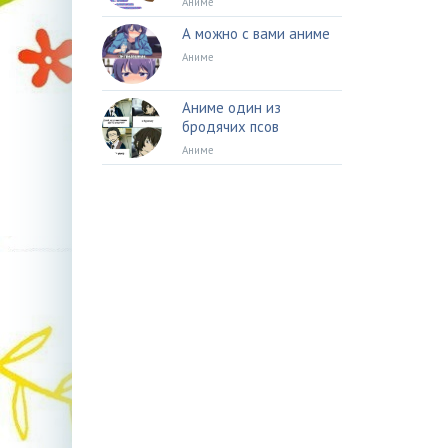
Аниме
А можно с вами аниме
Аниме
Аниме один из
бродячих псов
Аниме