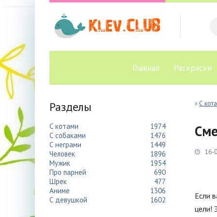
Главная
Раскраски
Разделы
»
С кот
С котами
1974
См
С собаками
1476
С неграми
1449
16-0
Человек
1896
Мужик
1954
Про парней
690
Шрек
477
Аниме
1306
Если в
С девушкой
1602
цели! 