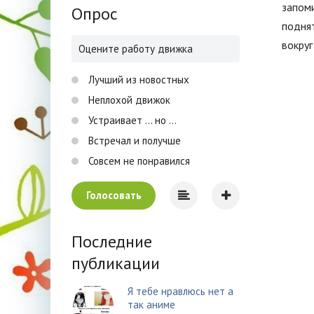
запоми
Опрос
поднят
вокруг
Оцените работу движка
Лучший из новостных
Неплохой движок
Устраивает ... но ...
Встречал и получше
Совсем не понравился
Голосовать
Последние
публикации
Я тебе нравлюсь нет а
так аниме