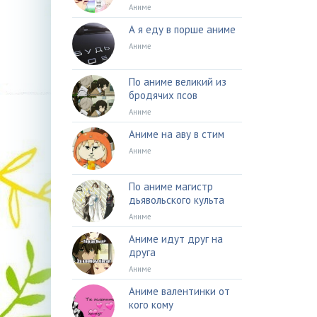
Аниме
А я еду в порше аниме
Аниме
По аниме великий из
бродячих псов
Аниме
Аниме на аву в стим
Аниме
По аниме магистр
дьявольского культа
Аниме
Аниме идут друг на
друга
Аниме
Аниме валентинки от
кого кому