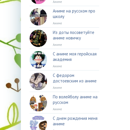
Аниме
Аниме на русском про
школу
Аниме
Из доты посоветуйте
аниме новичку
Аниме
С аниме моя геройская
академия
Аниме
С федором
достоевским из аниме
Аниме
По волейболу аниме на
русском
Аниме
С днем рождения меня
аниме