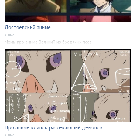
Достоевский аниме
Аниме
Мемы про аниме Великий из бродячих псов
Про аниме клинок рассекающий демонов
Аниме