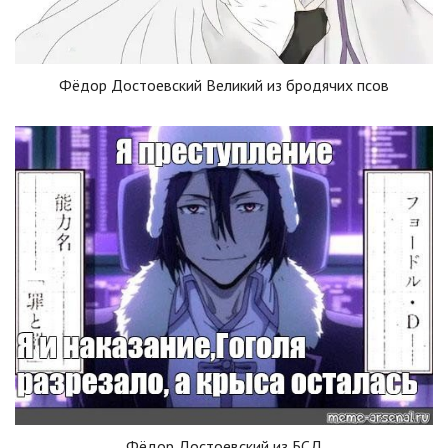
Фёдор Достоевский Великий из бродячих псов
Фёдор Достоевский из БСД