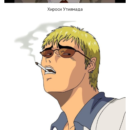
Хироси Утиямада