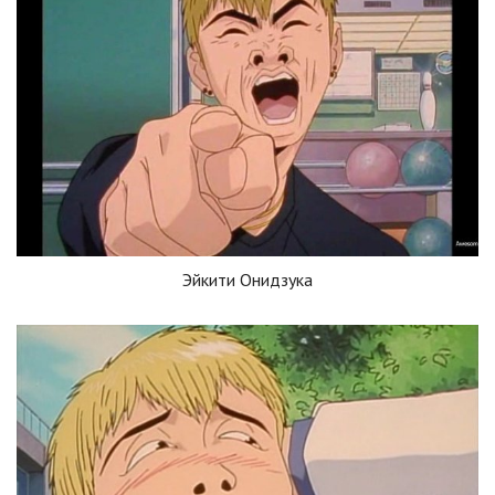
Эйкити Онидзука