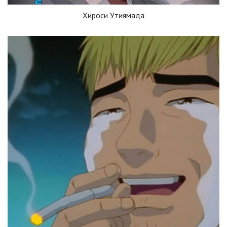
Хироси Утиямада