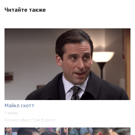
Читайте также
Майкл скотт
С котами
Сериал офис Стив Карелл