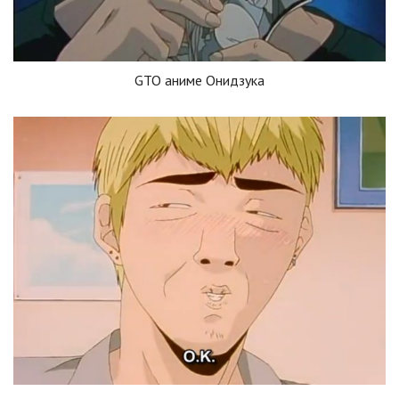
GTO аниме Онидзука