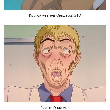
Крутой учитель Онидзука GTO
Эйкити Онидзука