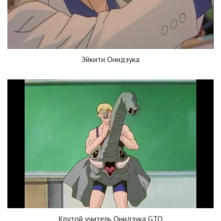
Эйкити Онидзука
Крутой учитель Онидзука GTO