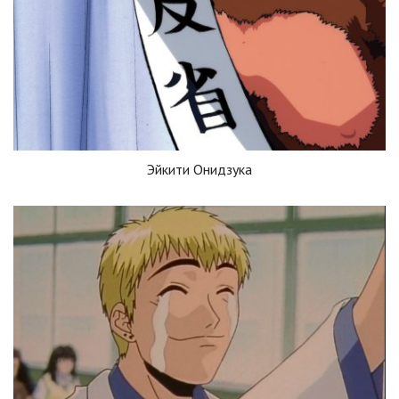
Эйкити Онидзука