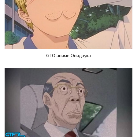
GTO аниме Онидзука