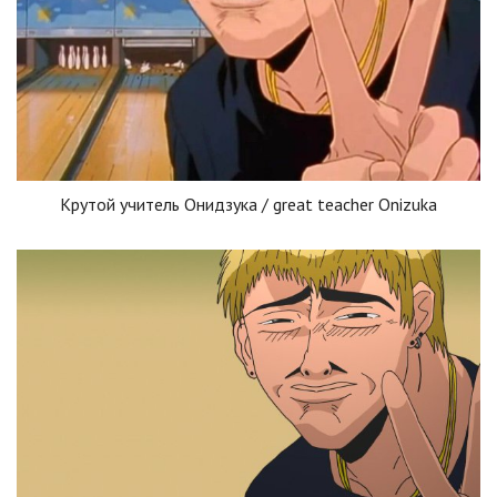
Крутой учитель Онидзука / great teacher Onizuka