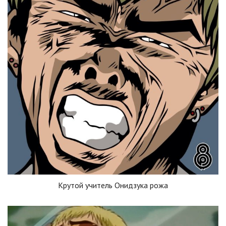
Крутой учитель Онидзука рожа