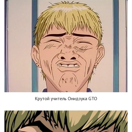
Крутой учитель Онидзука GTO