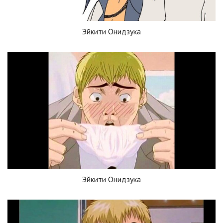
Эйкити Онидзука
Эйкити Онидзука