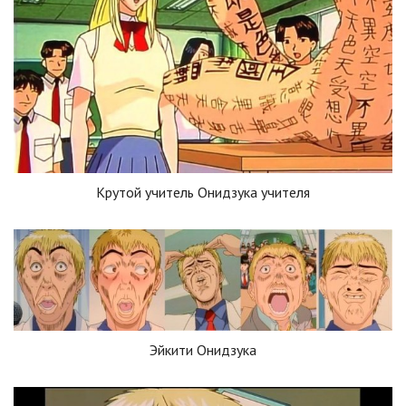
Крутой учитель Онидзука учителя
Эйкити Онидзука