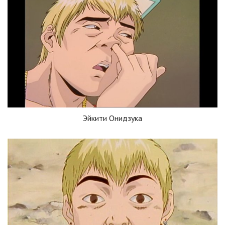
Эйкити Онидзука