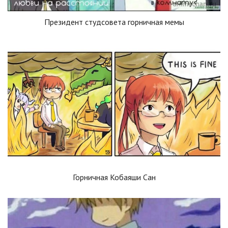
Президент студсовета горничная мемы
Горничная Кобаяши Сан