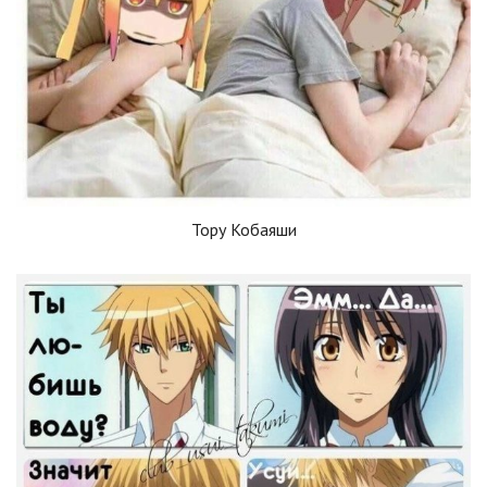
Тору Кобаяши