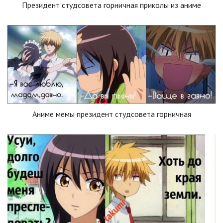
Президент студсовета горничная приколы из аниме
Аниме мемы президент студсовета горничная