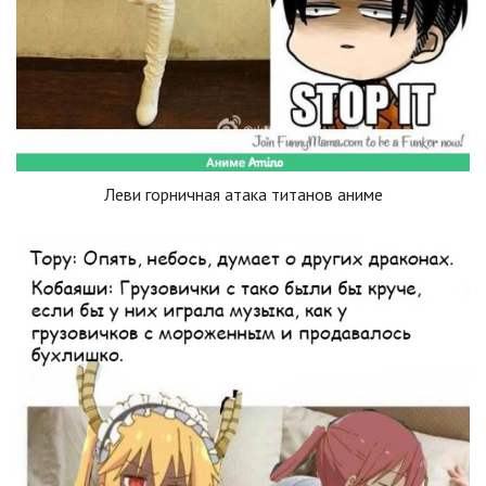
Леви горничная атака титанов аниме