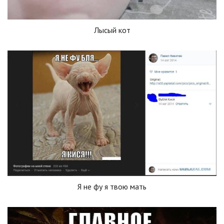
Лысый кот
Я не фу я твою мать