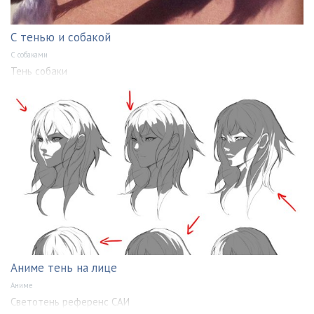
С тенью и собакой
С собаками
Тень собаки
Аниме тень на лице
Аниме
Светотень референс САИ