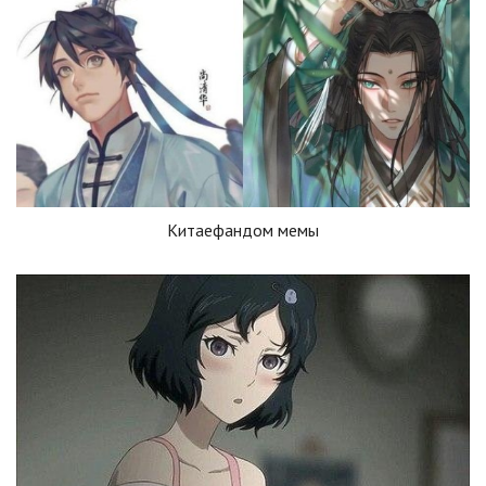
Китаефандом мемы