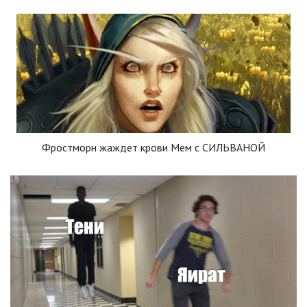
Фростморн жаждет крови Мем с СИЛЬВАНОЙ