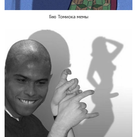
Гию Томиока мемы