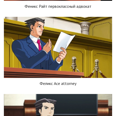
Феникс Райт первоклассный адвокат
Феликс Ace attorney