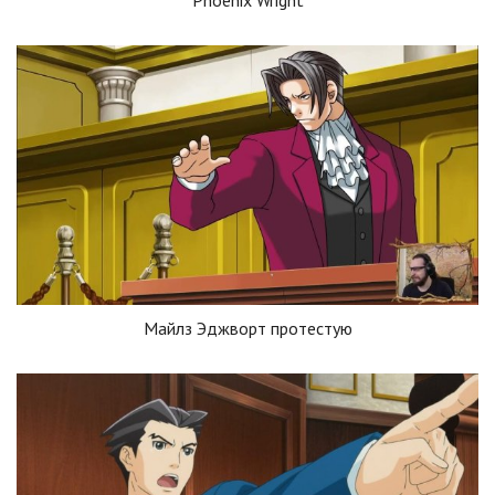
Майлз Эджворт протестую