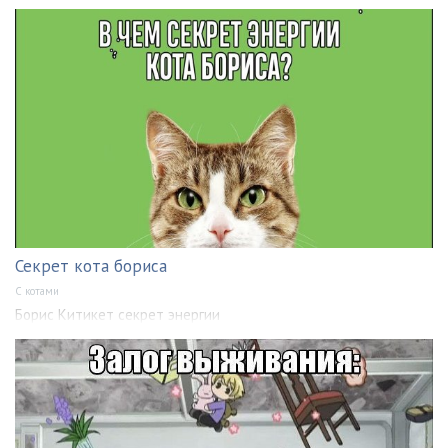
Секрет кота бориса
С котами
Борис Китикет секрет энергии