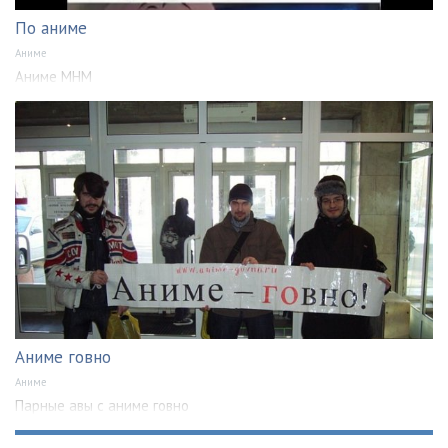
По аниме
Аниме
Аниме МНМ
Аниме говно
Аниме
Парные авы с аниме говно