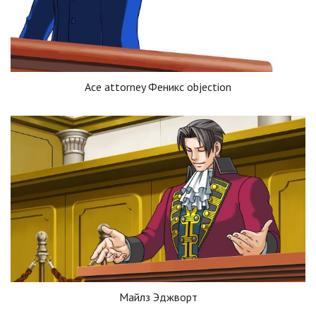
Ace attorney Феникс objection
Майлз Эджворт