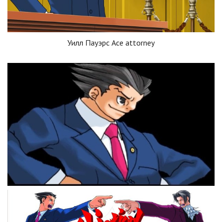
Уилл Пауэрс Ace attorney