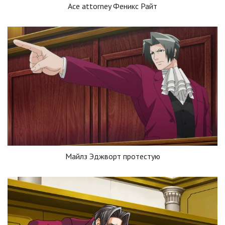
Ace attorney Феникс Райт
Майлз Эджворт протестую