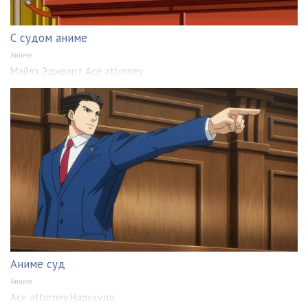
С судом аниме
Аниме
Майлз Эджворт Ace attorney
Аниме суд
Аниме
Ace attorney Нарухудо