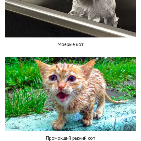
Моерые кот
Промокший рыжий кот