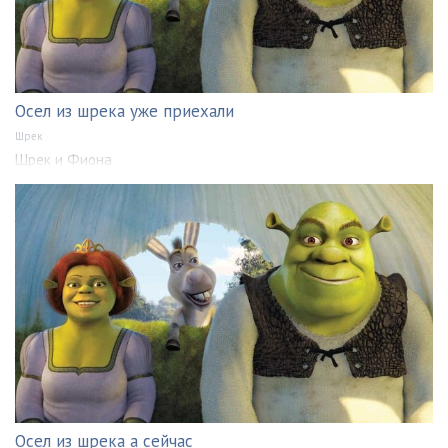
Осел из шрека уже приехали
Шрек
Шрек и Фиона
Осел из шрека а сейчас