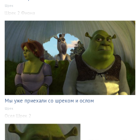
Шрек
Шрек 2 Фиона
Мы уже приехали со шреком и ослом
Шрек
Осел Шрек 2