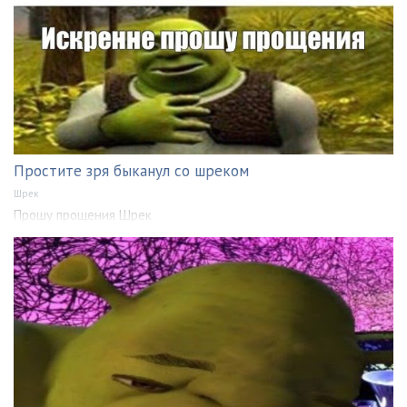
Простите зря быканул со шреком
Шрек
Прошу прощения Шрек