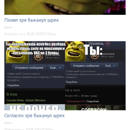
Понял зря быканул шрек
Шрек
Извини что БЫКАНУЛ Шрек
Согласен зря быканул шрек
Шрек
Извиняюсь БЫКАНУЛ Мем