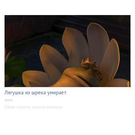
Лягушка из шрека умирает
Шрек
Шрек смерть короля лягушки