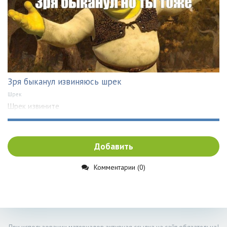
Зря быканул извиняюсь шрек
Шрек
Шрек извините
Добавить
Комментарии (0)