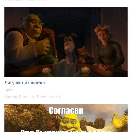
Лягушка из шрека
Шрек
Король Гарольд Шрек смерть