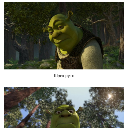
Шрек рутп