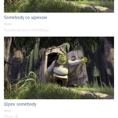
Somebody со шреком
Шрек
Somebody once told Шрек
Шрек somebody
Шрек
Шрек 4k