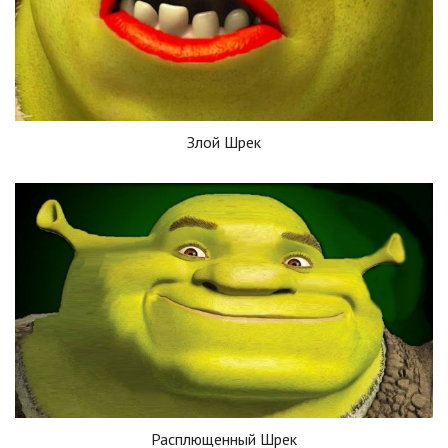
Злой Шрек
Расплющенный Шрек