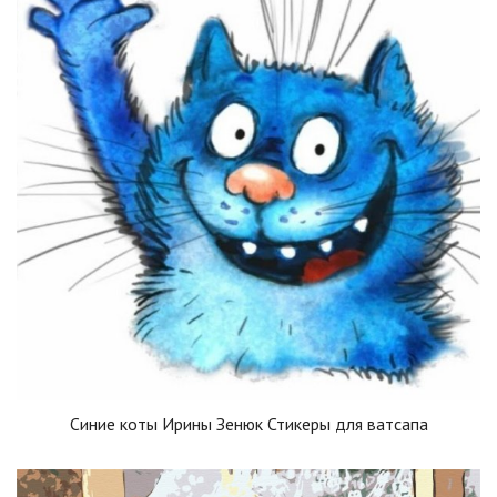
Синие коты Ирины Зенюк Стикеры для ватсапа