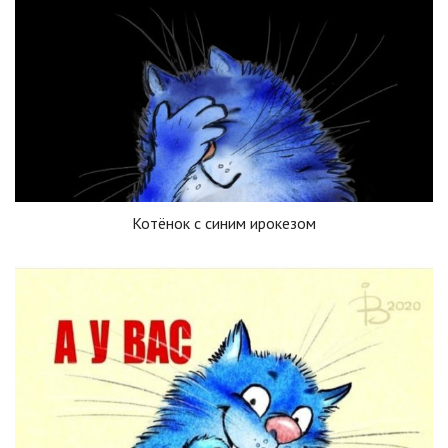
Котёнок с синим ирокезом