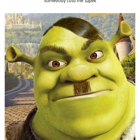
Somebody told me Шрек