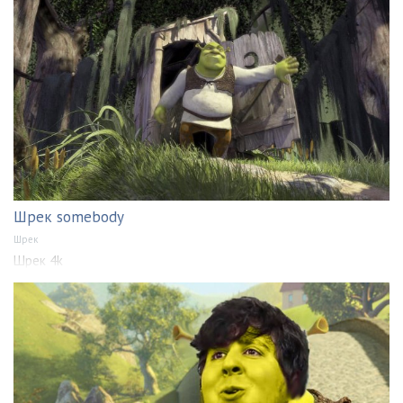
Шрек somebody
Шрек
Шрек 4k