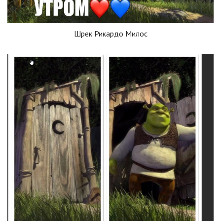
Шрек Рикардо Милос