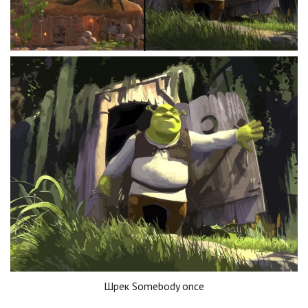
Шрек Somebody once