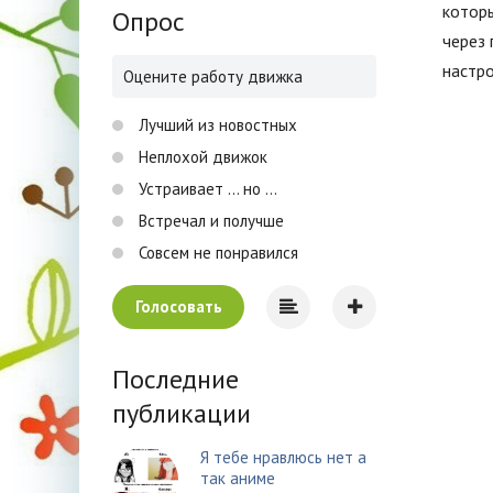
которы
Опрос
через
настр
Оцените работу движка
Лучший из новостных
Неплохой движок
Устраивает ... но ...
Встречал и получше
Совсем не понравился
Голосовать
Последние
публикации
Я тебе нравлюсь нет а
так аниме