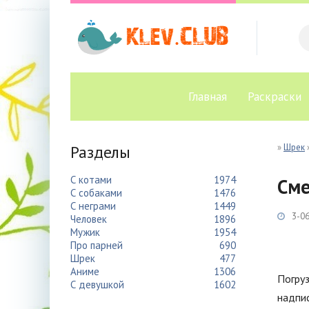
Главная
Раскраски
Разделы
»
Шрек
С котами
1974
Сме
С собаками
1476
С неграми
1449
3-06
Человек
1896
Мужик
1954
Про парней
690
Шрек
477
Аниме
1306
Погруз
С девушкой
1602
надпис