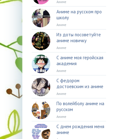
Аниме
Аниме на русском про
школу
Аниме
Из доты посоветуйте
аниме новичку
Аниме
С аниме моя геройская
академия
Аниме
С федором
достоевским из аниме
Аниме
По волейболу аниме на
русском
Аниме
С днем рождения меня
аниме