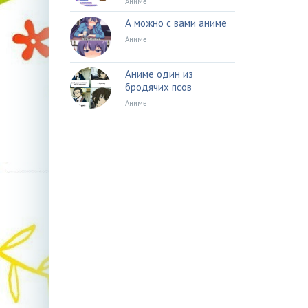
Аниме
А можно с вами аниме
Аниме
Аниме один из
бродячих псов
Аниме