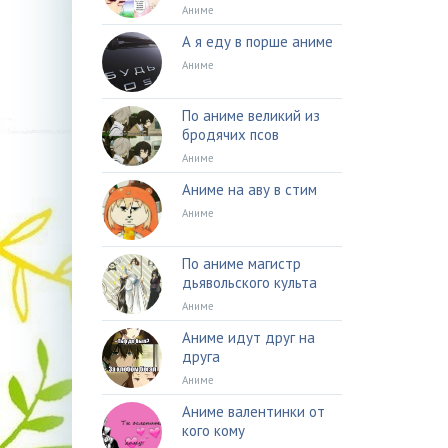
Аниме
А я еду в порше аниме
Аниме
По аниме великий из
бродячих псов
Аниме
Аниме на аву в стим
Аниме
По аниме магистр
дьявольского культа
Аниме
Аниме идут друг на
друга
Аниме
Аниме валентинки от
кого кому