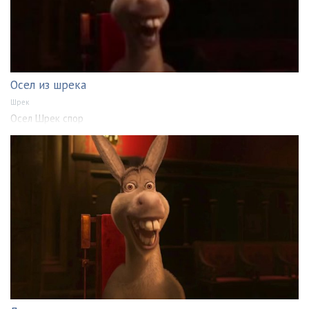
Осел из шрека
Шрек
Осел Шрек спор