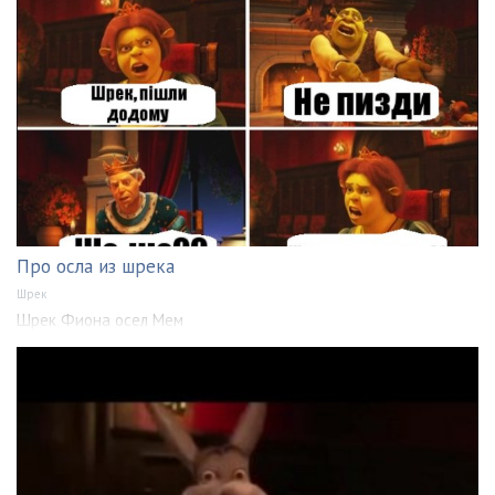
Про осла из шрека
Шрек
Шрек Фиона осел Мем