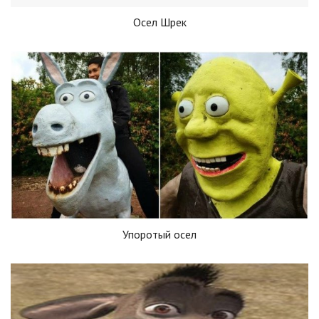
Осел Шрек
Упоротый осел