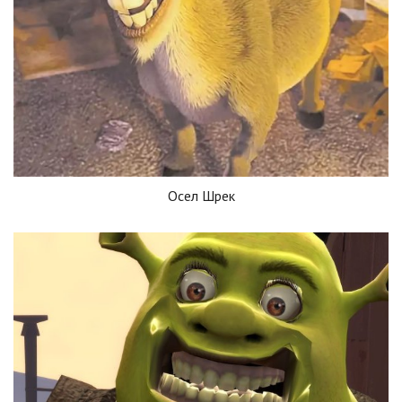
Осел Шрек