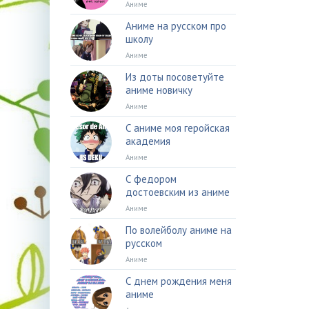
Аниме
Аниме на русском про
школу
Аниме
Из доты посоветуйте
аниме новичку
Аниме
С аниме моя геройская
академия
Аниме
С федором
достоевским из аниме
Аниме
По волейболу аниме на
русском
Аниме
С днем рождения меня
аниме