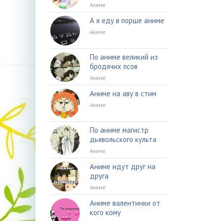
Аниме
А я еду в порше аниме
Аниме
По аниме великий из
бродячих псов
Аниме
Аниме на аву в стим
Аниме
По аниме магистр
дьявольского культа
Аниме
Аниме идут друг на
друга
Аниме
Аниме валентинки от
кого кому