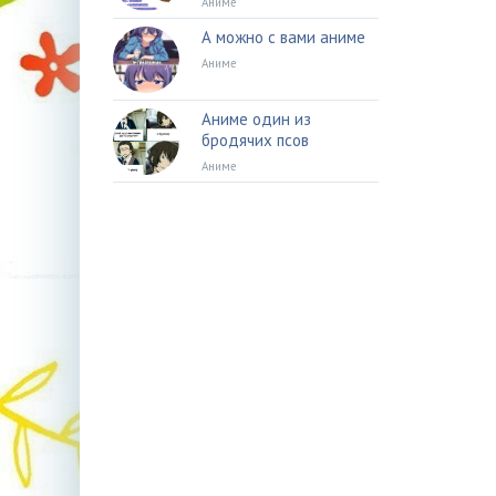
Аниме
А можно с вами аниме
Аниме
Аниме один из
бродячих псов
Аниме