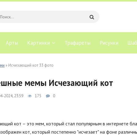
Арты
Картинки
Трафареты
Рисунки
Шаб
ами
» Исчезающий кот 33 фото
ешные мемы Исчезающий кот
4-2024, 23:59
175
0
ющий кот – это мем, который стал популярным в интернете бла
зображен кот, который постепенно "исчезает" на фоне различн