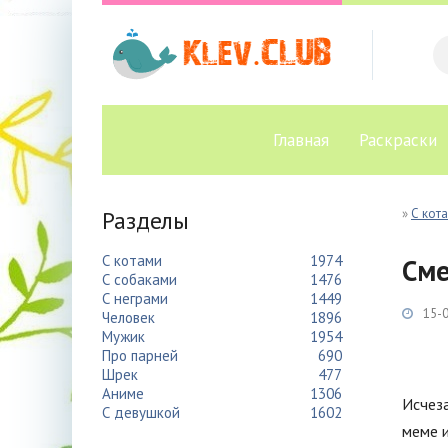
Главная
Раскраски
Разделы
»
С кот
С котами
1974
См
С собаками
1476
С неграми
1449
15-0
Человек
1896
Мужик
1954
Про парней
690
Шрек
477
Аниме
1306
Исчеза
С девушкой
1602
меме и