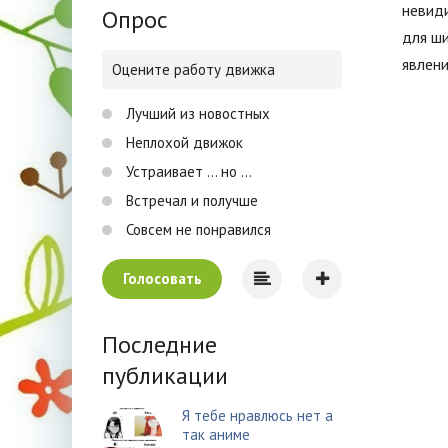
невиди
Опрос
для ши
явлен
Оцените работу движка
Лучший из новостных
Неплохой движок
Устраивает ... но ...
Встречал и получше
Совсем не понравился
Голосовать
Последние
публикации
Я тебе нравлюсь нет а
так аниме