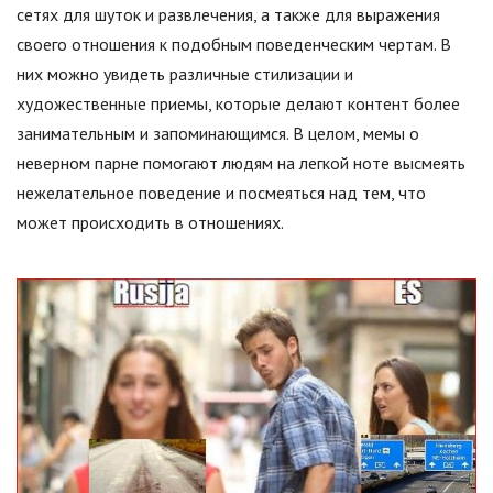
сетях для шуток и развлечения, а также для выражения
своего отношения к подобным поведенческим чертам. В
них можно увидеть различные стилизации и
художественные приемы, которые делают контент более
занимательным и запоминающимся. В целом, мемы о
неверном парне помогают людям на легкой ноте высмеять
нежелательное поведение и посмеяться над тем, что
может происходить в отношениях.