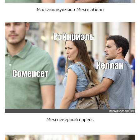
Мальчик мужчина Мем шаблон
Мем неверный парень