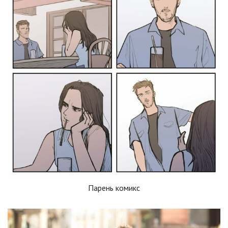
Парень комикс