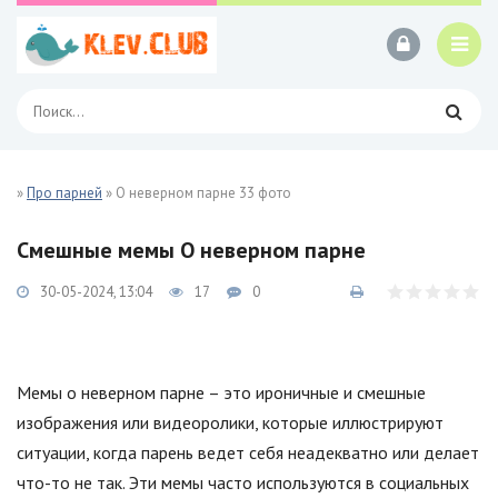
»
Про парней
» О неверном парне 33 фото
Смешные мемы О неверном парне
30-05-2024, 13:04
17
0
Мемы о неверном парне – это ироничные и смешные
изображения или видеоролики, которые иллюстрируют
ситуации, когда парень ведет себя неадекватно или делает
что-то не так. Эти мемы часто используются в социальных