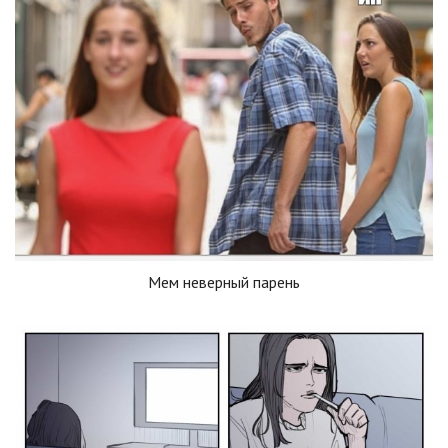
Мем неверный парень