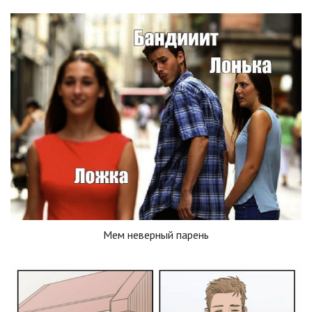
Мем неверный парень