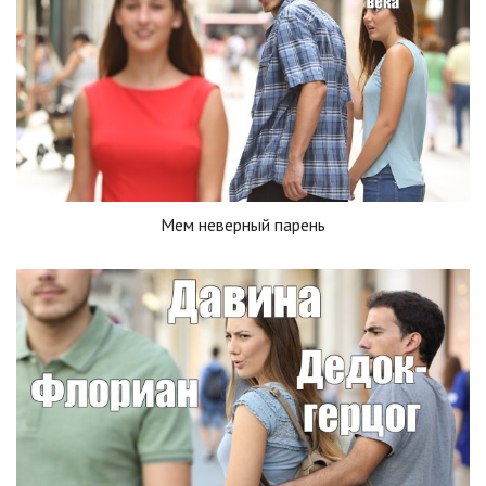
Мем неверный парень