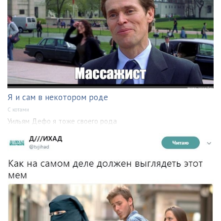
Я и сам в некотором роде
С котами
Уильям Дефо я тоже своего рода