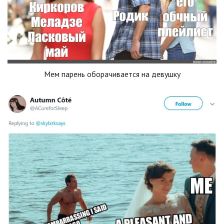
Мем парень оборачивается на девушку