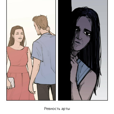
Ревность арты