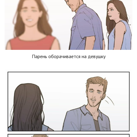
Парень оборачивается на девушку