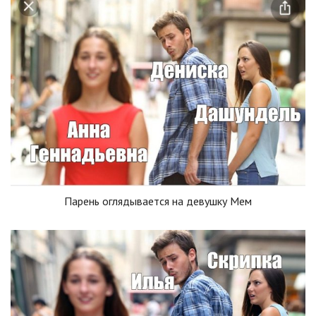
Парень оглядывается на девушку Мем