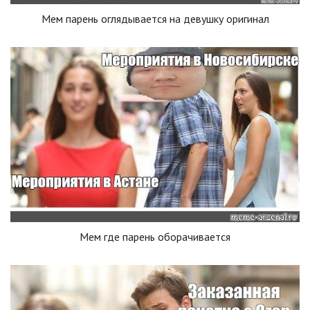
Мем парень оглядывается на девушку оригинал
Мем где парень оборачивается