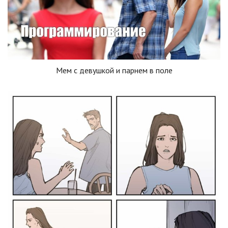
Мем с девушкой и парнем в поле