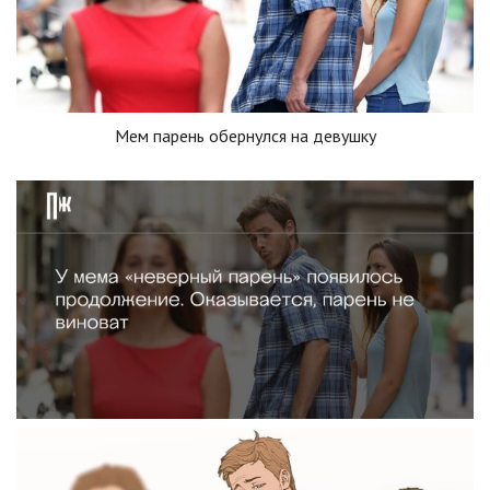
Мем парень обернулся на девушку