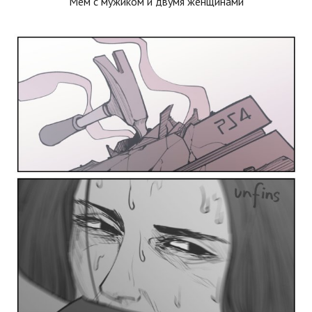
Мем с мужиком и двумя женщинами