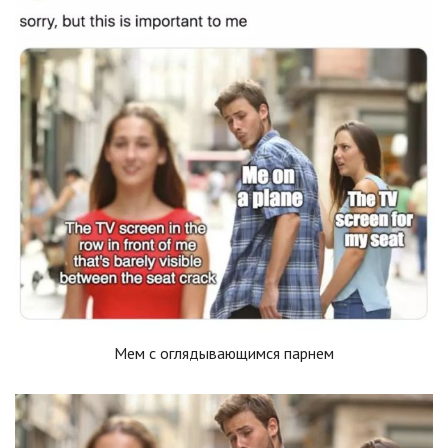
Мем с оглядывающимся парнем