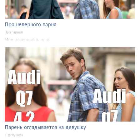
Про неверного парня
Про парней
Мем неверный парень
Парень оглядывается на девушку
С девушкой