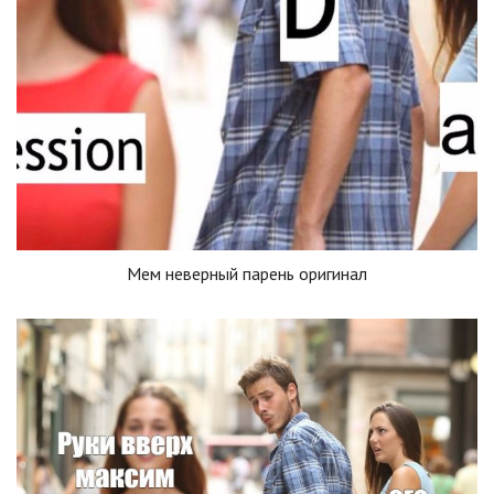
Мем неверный парень оригинал