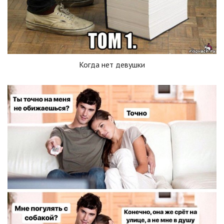
Когда нет девушки