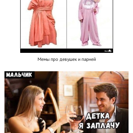
Мемы про девушек и парней