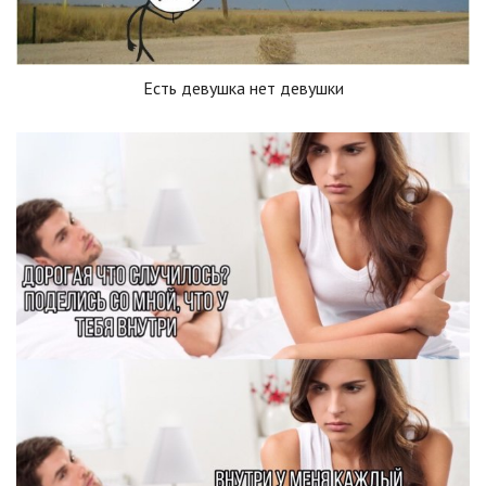
Есть девушка нет девушки