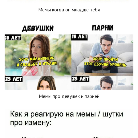
Мемы когда он младше тебя
Мемы про девушек и парней