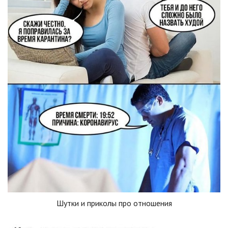
Шутки и приколы про отношения