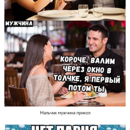
Мальчик мужчина прикол