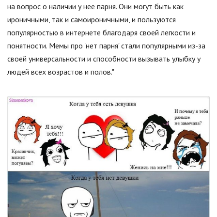
на вопрос о наличии у нее парня. Они могут быть как
ироничными, так и самоироничными, и пользуются
популярностью в интернете благодаря своей легкости и
понятности. Мемы про 'нет парня' стали популярными из-за
своей универсальности и способности вызывать улыбку у
людей всех возрастов и полов."