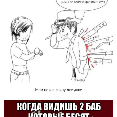
Мем нож в спину девушке