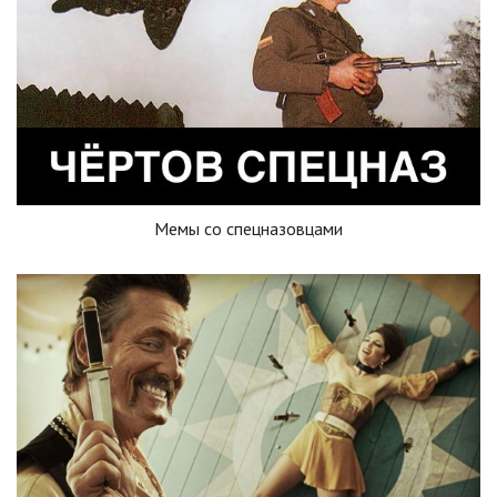
Мемы со спецназовцами