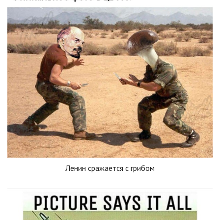
Ленин сражается с грибом