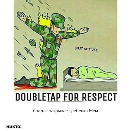
Солдат закрывает ребенка Мем