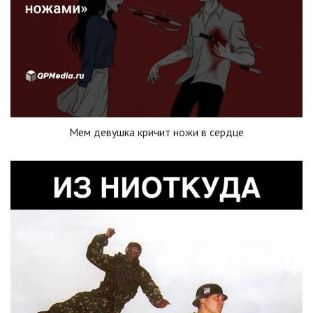
Мем девушка кричит ножи в сердце