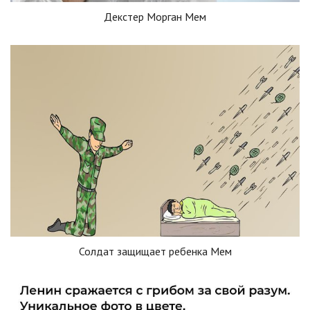
Декстер Морган Мем
Солдат защищает ребенка Мем