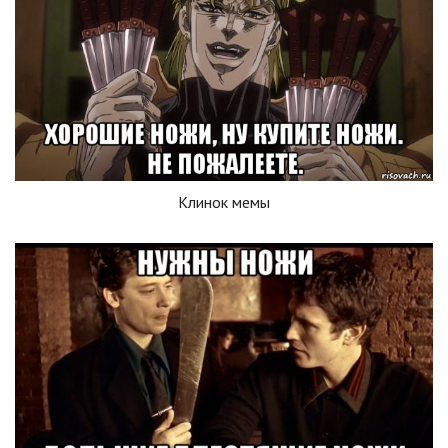
Клинок мемы