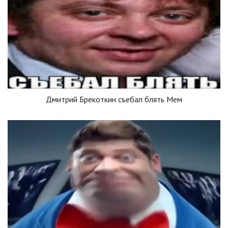
Дмитрий Брекоткин съебал блять Мем