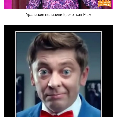
Уральские пельмени Брекоткин Мем