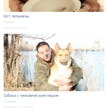
Кот пельмень
С котами
Каракал шлёпа
Собака с человеческим лицом
С собаками
Человек с собакой