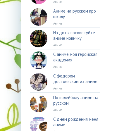
Аниме
Аниме на русском про
школу
Аниме
Из доты посоветуйте
аниме новичку
Аниме
С аниме моя геройская
академия
Аниме
С федором
достоевским из аниме
Аниме
По волейболу аниме на
русском
Аниме
С днем рождения меня
аниме