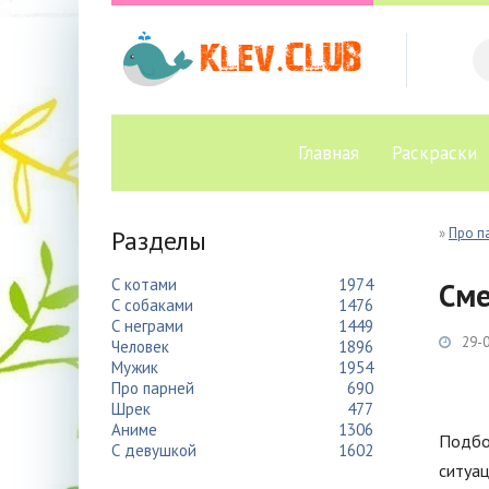
Главная
Раскраски
Разделы
»
Про п
С котами
1974
Сме
С собаками
1476
С неграми
1449
29-0
Человек
1896
Мужик
1954
Про парней
690
Шрек
477
Аниме
1306
Подбо
С девушкой
1602
ситуац