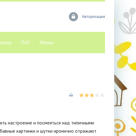
Авторизация
лоны
ПНГ
Мемы
ять настроение и посмеяться над типичными
абавные картинки и шутки иронично отражают