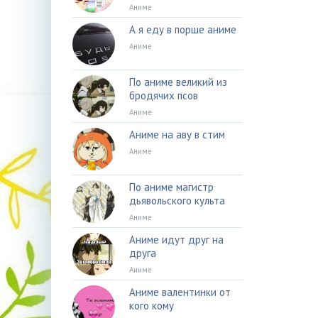
Аниме
А я еду в порше аниме
Аниме
По аниме великий из
бродячих псов
Аниме
Аниме на аву в стим
Аниме
По аниме магистр
дьявольского культа
Аниме
Аниме идут друг на
друга
Аниме
Аниме валентинки от
кого кому