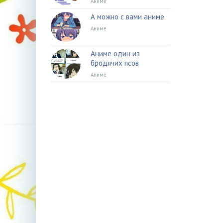
Аниме
А можно с вами аниме
Аниме
Аниме один из
бродячих псов
Аниме