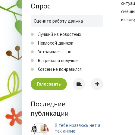
ситуац
Опрос
смешны
вызову
Оцените работу движка
Лучший из новостных
Неплохой движок
Устраивает ... но ...
Встречал и получше
Совсем не понравился
Голосовать
Последние
публикации
Я тебе нравлюсь нет а
так аниме