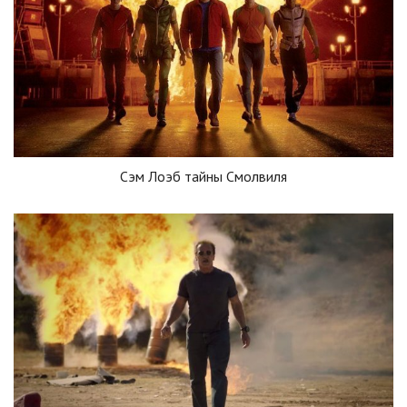
Сэм Лоэб тайны Смолвиля