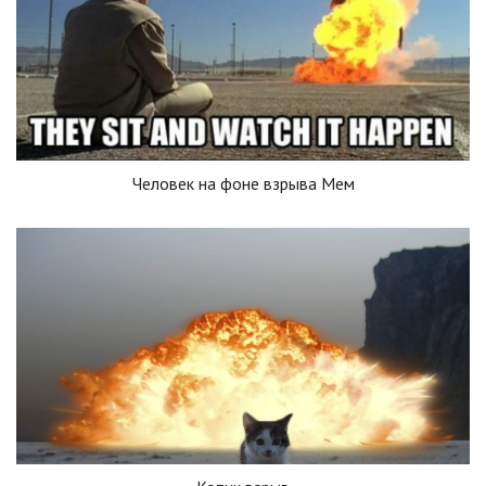
Человек на фоне взрыва Мем