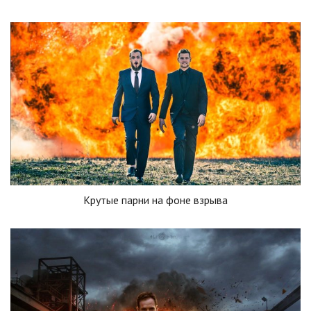
Крутые парни на фоне взрыва