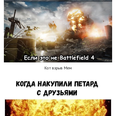
Кот взрыв Мем