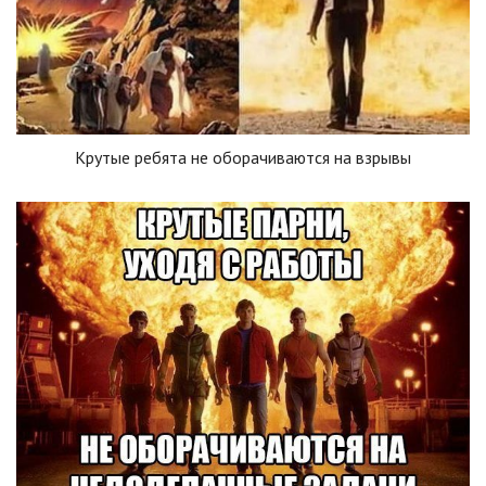
Крутые ребята не оборачиваются на взрывы