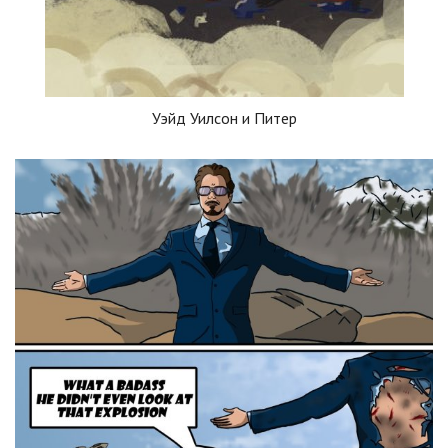
Уэйд Уилсон и Питер