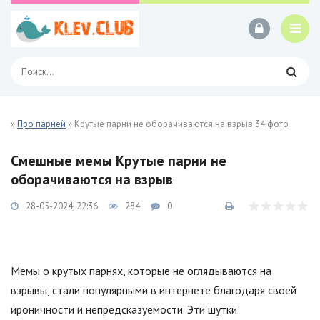
»
Про парней
» Крутые парни не оборачиваются на взрыв 34 фото
Смешные мемы Крутые парни не
оборачиваются на взрыв
28-05-2024, 22:36
284
0
Мемы о крутых парнях, которые не оглядываются на
взрывы, стали популярными в интернете благодаря своей
ироничности и непредсказуемости. Эти шутки