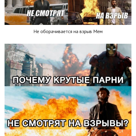
Не оборачивается на взрыв Мем