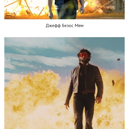
Джефф Безос Мем