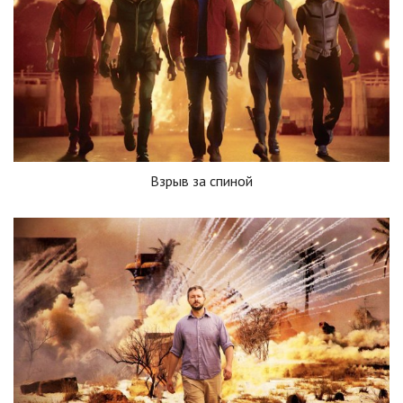
Взрыв за спиной