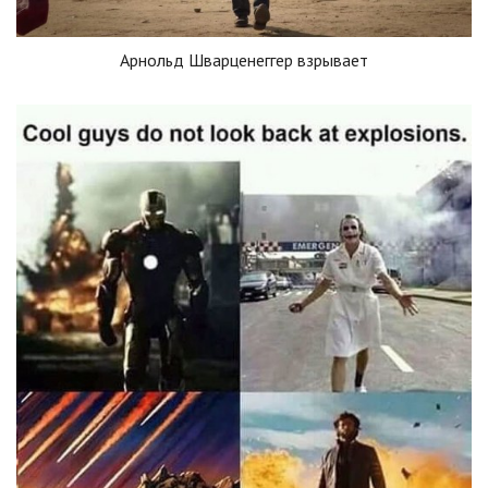
Арнольд Шварценеггер взрывает