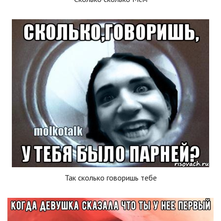
Так сколько говоришь тебе