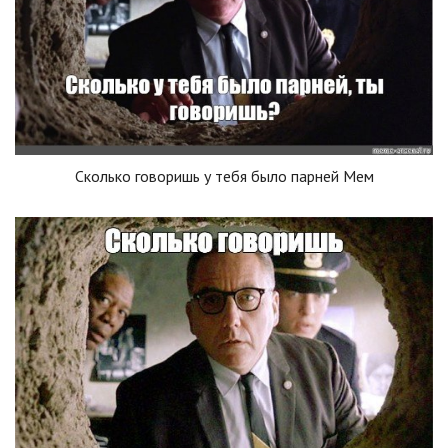
Сколько говоришь у тебя было парней Мем