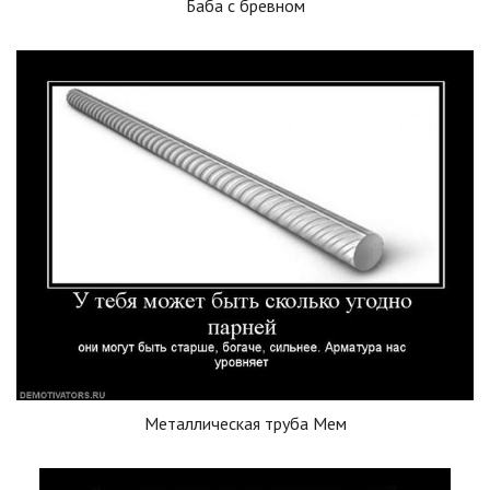
Баба с бревном
Металлическая труба Мем