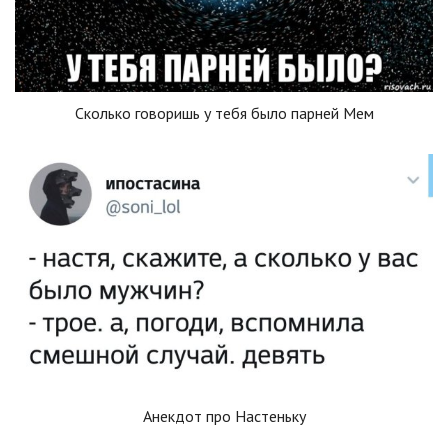
Сколько говоришь у тебя было парней Мем
Анекдот про Настеньку