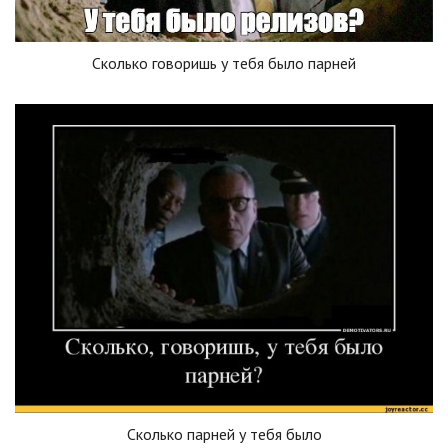
Сколько говоришь у тебя было парней
Сколько парней у тебя было