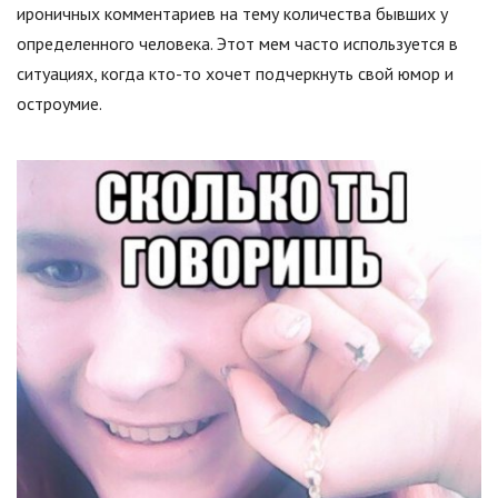
ироничных комментариев на тему количества бывших у
определенного человека. Этот мем часто используется в
ситуациях, когда кто-то хочет подчеркнуть свой юмор и
остроумие.