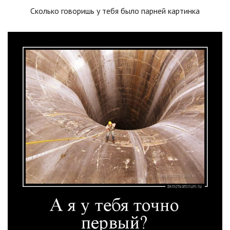
Сколько говоришь у тебя было парней картинка