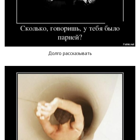
Долго рассказывать