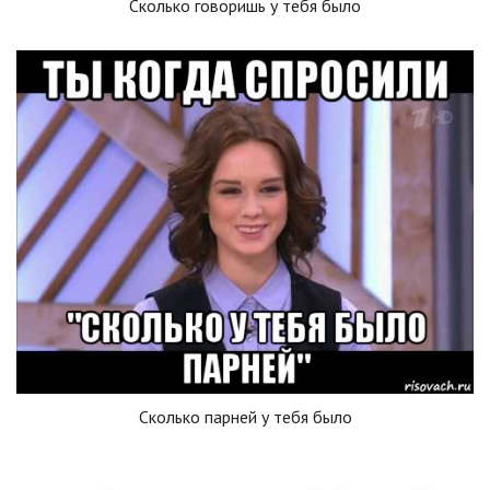
Сколько говоришь у тебя было
Сколько парней у тебя было