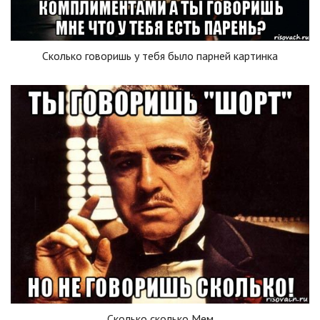
Сколько говоришь у тебя было парней картинка
Сколько сколько Мем