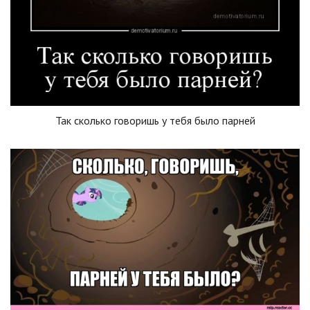
Так сколько говоришь у тебя было парней