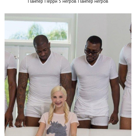
Пайпер Перри 5 негров Пайпер негров