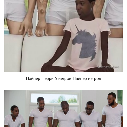
Пайпер Перри 5 негров Пайпер негров