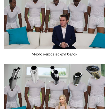
Много негров вокруг белой