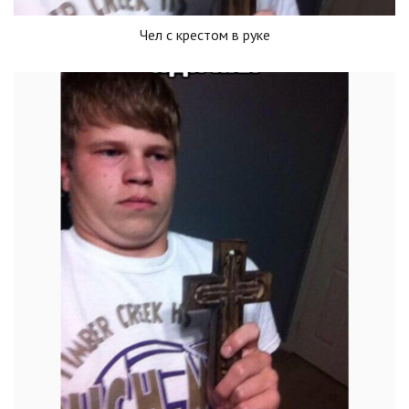
Чел с крестом в руке