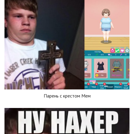
Парень с крестом Мем