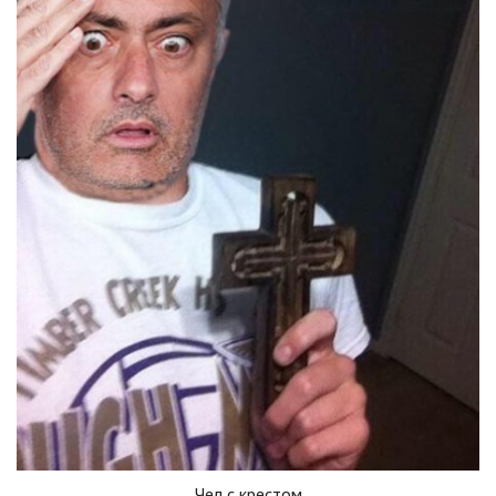
Чел с крестом