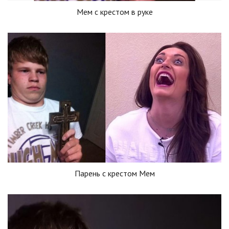
Мем с крестом в руке
Парень с крестом Мем