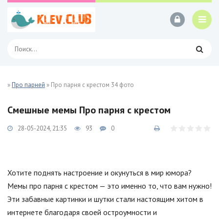
»
Про парней
» Про парня с крестом 34 фото
Смешные мемы Про парня с крестом
28-05-2024, 21:35
93
0
Хотите поднять настроение и окунуться в мир юмора?
Мемы про парня с крестом — это именно то, что вам нужно!
Эти забавные картинки и шутки стали настоящим хитом в
интернете благодаря своей остроумности и