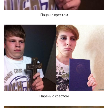
Пацан с крестом
Парень с крестом