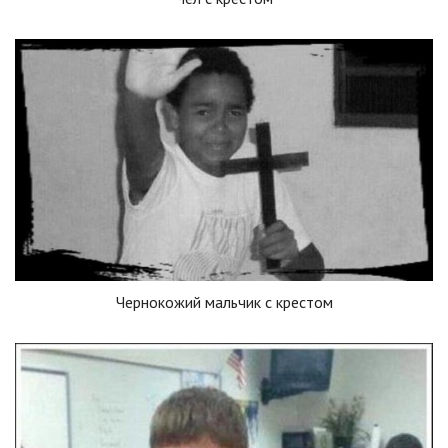
Чернокожий мальчик с крестом