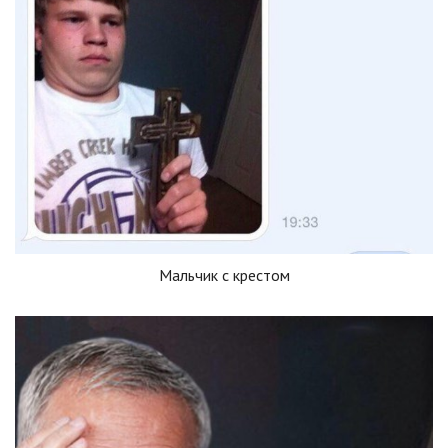
Мальчик с крестом