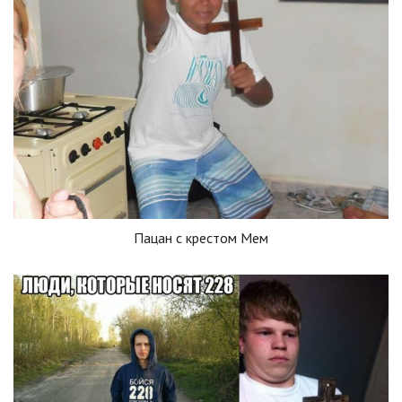
Пацан с крестом Мем