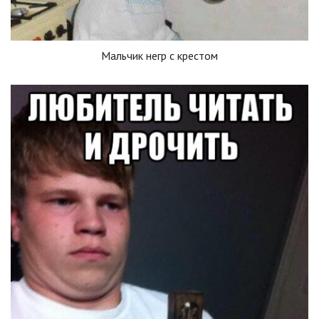
Мальчик негр с крестом