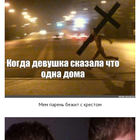
Мем парень бежит с крестом