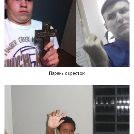
Парень с крестом