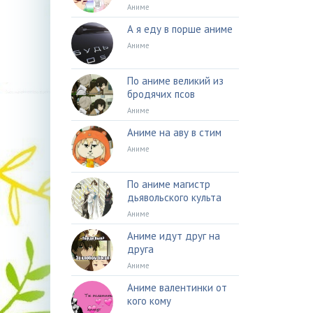
Аниме
А я еду в порше аниме
Аниме
По аниме великий из
бродячих псов
Аниме
Аниме на аву в стим
Аниме
По аниме магистр
дьявольского культа
Аниме
Аниме идут друг на
друга
Аниме
Аниме валентинки от
кого кому