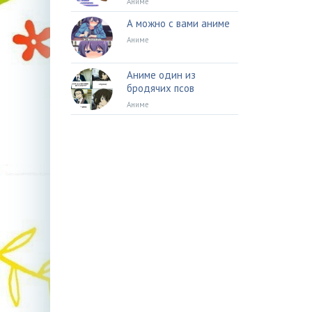
Аниме
А можно с вами аниме
Аниме
Аниме один из
бродячих псов
Аниме