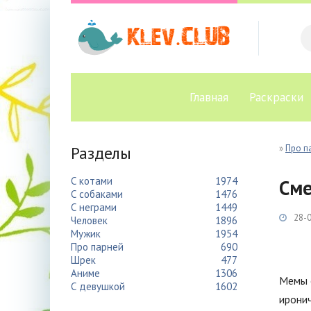
Главная
Раскраски
Разделы
»
Про п
С котами
1974
Сме
С собаками
1476
С неграми
1449
28-0
Человек
1896
Мужик
1954
Про парней
690
Шрек
477
Аниме
1306
Мемы о
С девушкой
1602
иронич