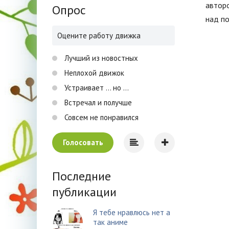
авторо
Опрос
над п
Оцените работу движка
Лучший из новостных
Неплохой движок
Устраивает ... но ...
Встречал и получше
Совсем не понравился
Голосовать
Последние
публикации
Я тебе нравлюсь нет а
так аниме