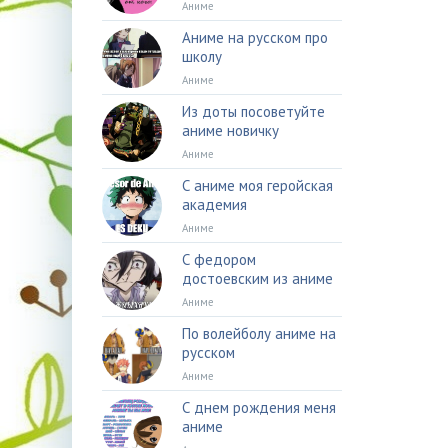
Аниме
Аниме на русском про
школу
Аниме
Из доты посоветуйте
аниме новичку
Аниме
С аниме моя геройская
академия
Аниме
С федором
достоевским из аниме
Аниме
По волейболу аниме на
русском
Аниме
С днем рождения меня
аниме