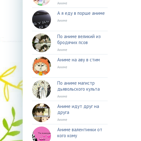
Аниме
А я еду в порше аниме
Аниме
По аниме великий из
бродячих псов
Аниме
Аниме на аву в стим
Аниме
По аниме магистр
дьявольского культа
Аниме
Аниме идут друг на
друга
Аниме
Аниме валентинки от
кого кому