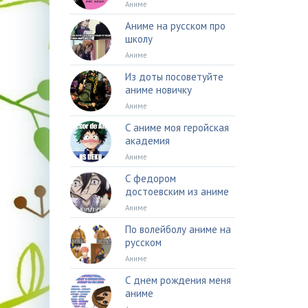
Аниме
Аниме на русском про
школу
Аниме
Из доты посоветуйте
аниме новичку
Аниме
С аниме моя геройская
академия
Аниме
С федором
достоевским из аниме
Аниме
По волейболу аниме на
русском
Аниме
С днем рождения меня
аниме