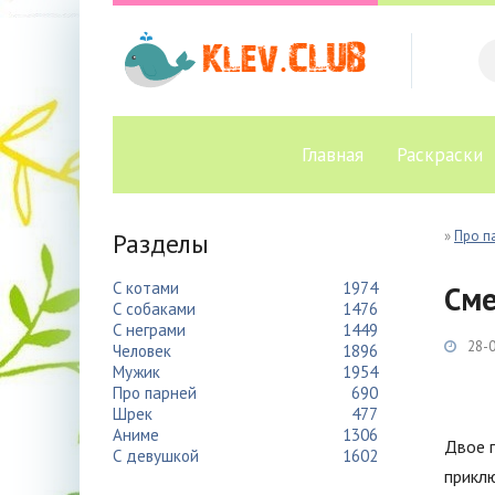
Главная
Раскраски
Разделы
»
Про п
С котами
1974
Сме
С собаками
1476
С неграми
1449
28-0
Человек
1896
Мужик
1954
Про парней
690
Шрек
477
Аниме
1306
Двое 
С девушкой
1602
приклю