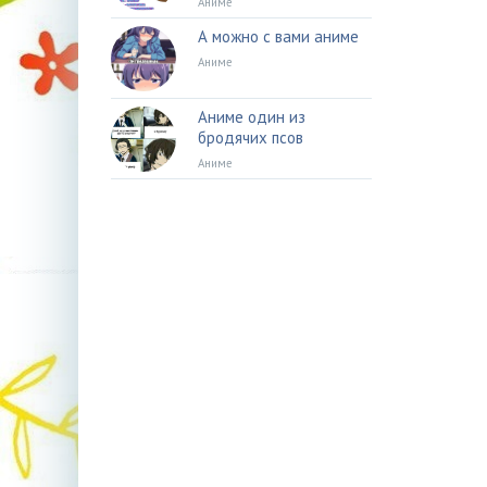
Аниме
А можно с вами аниме
Аниме
Аниме один из
бродячих псов
Аниме