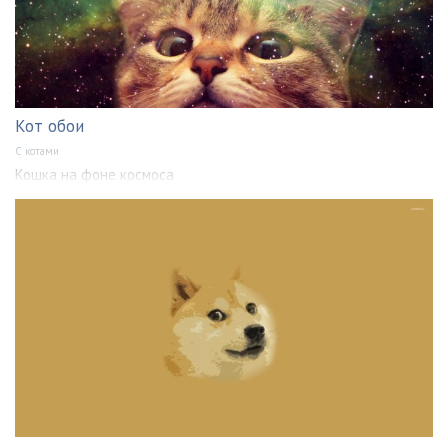
Кот обои
С котами
Кошка на фоне космоса