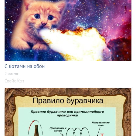
С котами на обои
С котами
Спейс Кэт