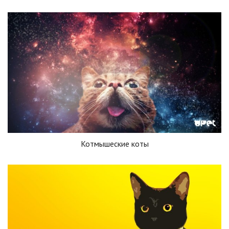
Котмышеские коты