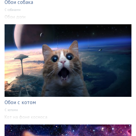
Обои собака
С собаками
Обои доги
Обои с котом
С котами
Кот на фоне космоса