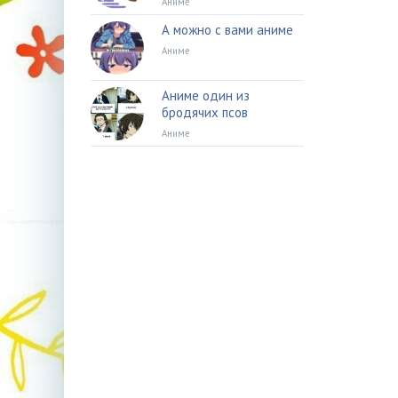
Аниме
А можно с вами аниме
Аниме
Аниме один из
бродячих псов
Аниме