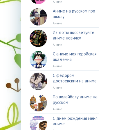
Аниме
Аниме на русском про
школу
Аниме
Из доты посоветуйте
аниме новичку
Аниме
С аниме моя геройская
академия
Аниме
С федором
достоевским из аниме
Аниме
По волейболу аниме на
русском
Аниме
С днем рождения меня
аниме