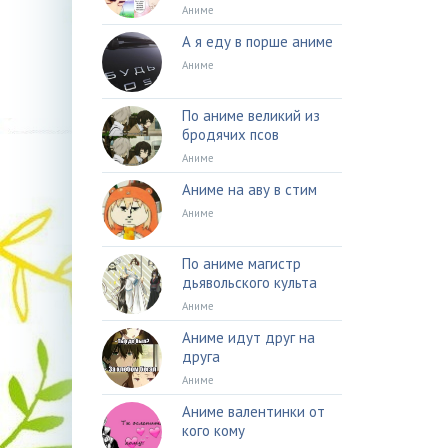
Аниме
А я еду в порше аниме
Аниме
По аниме великий из
бродячих псов
Аниме
Аниме на аву в стим
Аниме
По аниме магистр
дьявольского культа
Аниме
Аниме идут друг на
друга
Аниме
Аниме валентинки от
кого кому