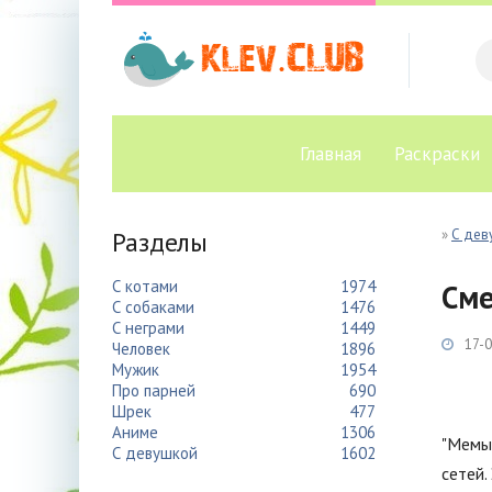
Главная
Раскраски
Разделы
»
С дев
С котами
1974
Сме
С собаками
1476
С неграми
1449
17-0
Человек
1896
Мужик
1954
Про парней
690
Шрек
477
Аниме
1306
"Мемы 
С девушкой
1602
сетей.