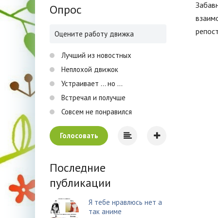
Забав
Опрос
взаимо
репост
Оцените работу движка
Лучший из новостных
Неплохой движок
Устраивает ... но ...
Встречал и получше
Совсем не понравился
Голосовать
Последние
публикации
Я тебе нравлюсь нет а
так аниме