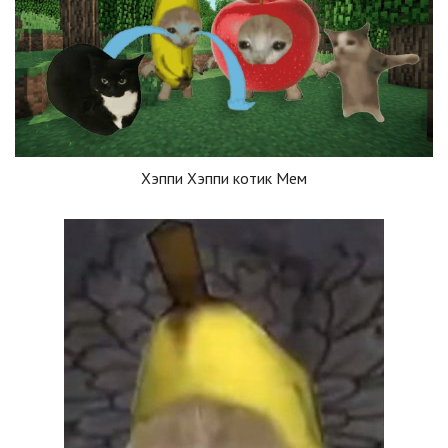
Хэппи Хэппи котик Мем