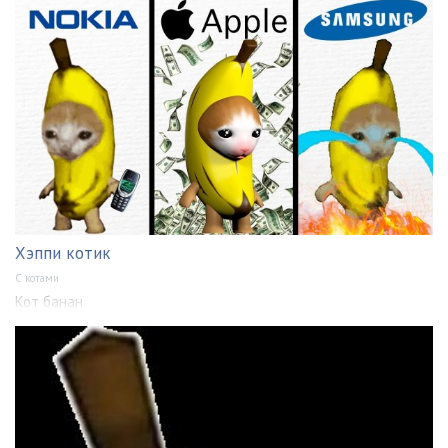
Хэппи котик
С котами
Кот банан