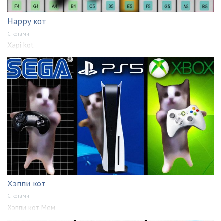
Happy кот
С котами
Xapi kot
Хэппи кот
С котами
Хэппи кот Мем