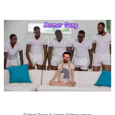
Пайпер Перри 5 негров Пайпер негров