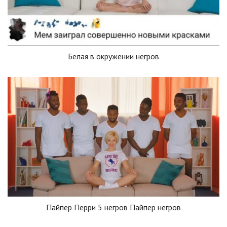
Белая в окружении негров
Пайпер Перри 5 негров Пайпер негров