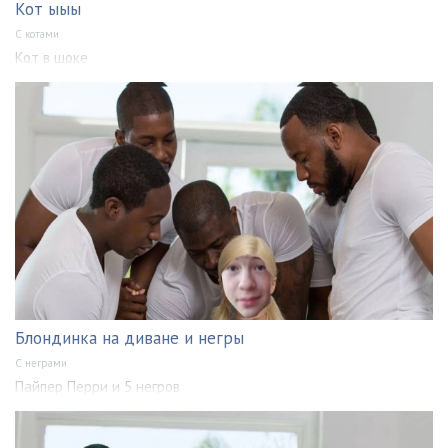
Кот ыыы
С котами
Кот в шоке
Блондинка на диване и негры
С неграми
Пайпер Перри и 5 негров