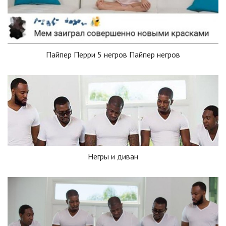
Пайпер Перри 5 негров Пайпер негров
Негры и диван