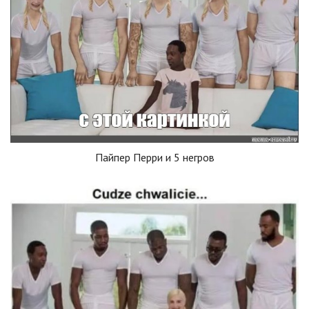
Пайпер Перри и 5 негров