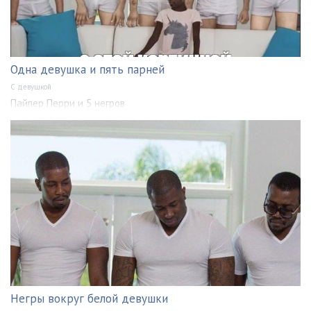
Одна девушка и пять парней
С девушкой
Пайпер Перри и 5 негров
Негры вокруг белой девушки