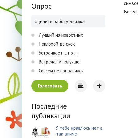
символ
Опрос
Веселы
Оцените работу движка
Лучший из новостных
Неплохой движок
Устраивает ... но ...
Встречал и получше
Совсем не понравился
Голосовать
Последние
публикации
Я тебе нравлюсь нет а
так аниме