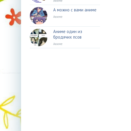
Аниме
А можно с вами аниме
Аниме
Аниме один из
бродячих псов
Аниме