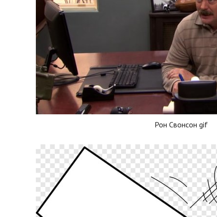
Рон Свонсон gif