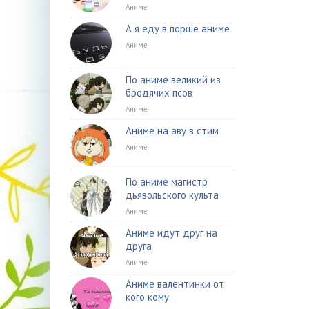
Аниме
А я еду в порше аниме
Аниме
По аниме великий из
бродячих псов
Аниме
Аниме на аву в стим
Аниме
По аниме магистр
дьявольского культа
Аниме
Аниме идут друг на
друга
Аниме
Аниме валентинки от
кого кому