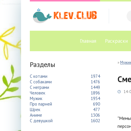
Главная
Раскраски
Разделы
»
Мужи
С котами
1974
См
С собаками
1476
С неграми
1449
14-0
Человек
1896
Мужик
1954
Про парней
690
Шрек
477
Аниме
1306
"Мемы
С девушкой
1602
персон