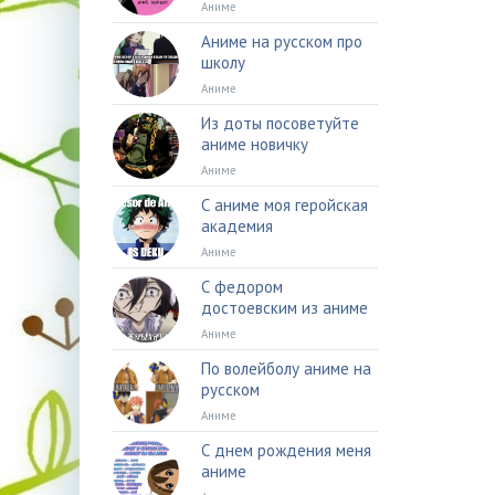
Аниме
Аниме на русском про
школу
Аниме
Из доты посоветуйте
аниме новичку
Аниме
С аниме моя геройская
академия
Аниме
С федором
достоевским из аниме
Аниме
По волейболу аниме на
русском
Аниме
С днем рождения меня
аниме