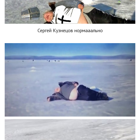
Сергей Кузнецов нормааально