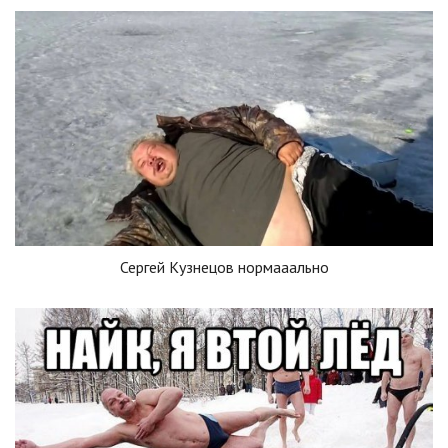
Сергей Кузнецов нормааально