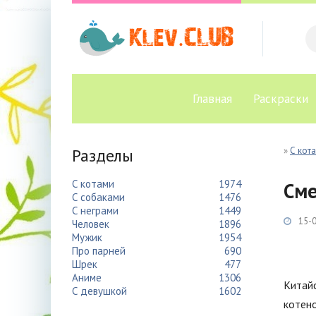
Главная
Раскраски
Разделы
»
С кот
С котами
1974
Сме
С собаками
1476
С неграми
1449
15-0
Человек
1896
Мужик
1954
Про парней
690
Шрек
477
Аниме
1306
Китайс
С девушкой
1602
котен