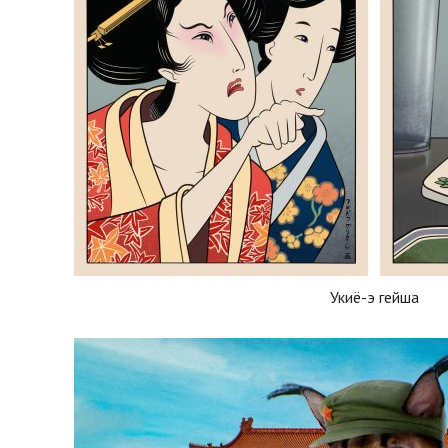
Укиё-э гейша