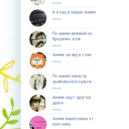
Аниме
А я еду в порше аниме
Аниме
По аниме великий из
бродячих псов
Аниме
Аниме на аву в стим
Аниме
По аниме магистр
дьявольского культа
Аниме
Аниме идут друг на
друга
Аниме
Аниме валентинки от
кого кому