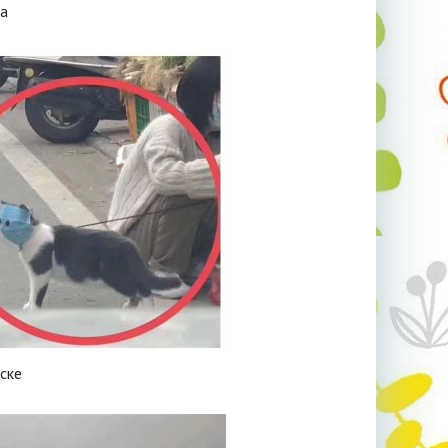
а
ске