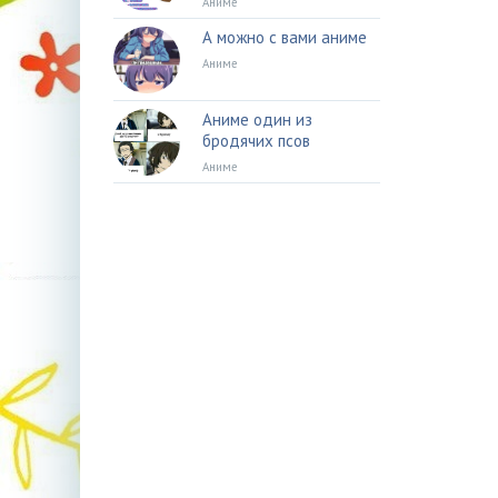
Аниме
А можно с вами аниме
Аниме
Аниме один из
бродячих псов
Аниме