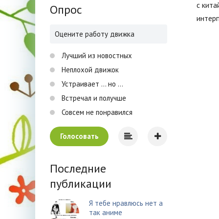
с кита
Опрос
интер
Оцените работу движка
Лучший из новостных
Неплохой движок
Устраивает ... но ...
Встречал и получше
Совсем не понравился
Голосовать
Последние
публикации
Я тебе нравлюсь нет а
так аниме