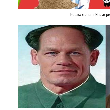
Кошка жена и Мисув ри