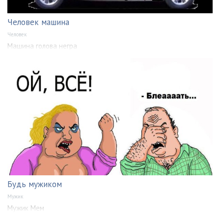
Человек машина
Человек
Машина голова негра
Будь мужиком
Мужик
Мужик Мем