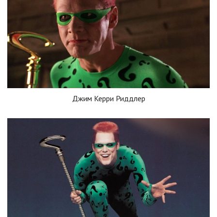
Джим Керри Риддлер