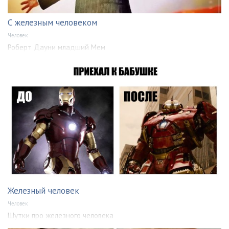
С железным человеком
Человек
Роберт Дауни младший Мем
Железный человек
Человек
Шутки про железного человека