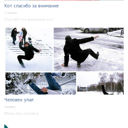
Кот спасибо за внимание
С котами
Спасиботза внимание кот
Человек упал
Человек
Мемы про гололед