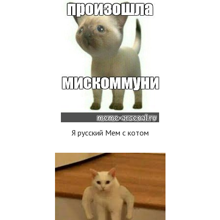
Я русский Мем с котом