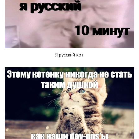
Я русский кот