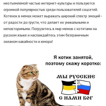
неотъемлемой частью интернет-культуры и пользуются
огромной популярностью среди пользователей соцсетей.
Котенок в мемах может выражать широкий спектр эмоций -
от радости до грусти, что делает их уникальными и
неповторимыми. Погрузитесь в мир мемов с котятами на
русском языке и наслаждайтесь этим безграничным
океаном кавайности и юмора!