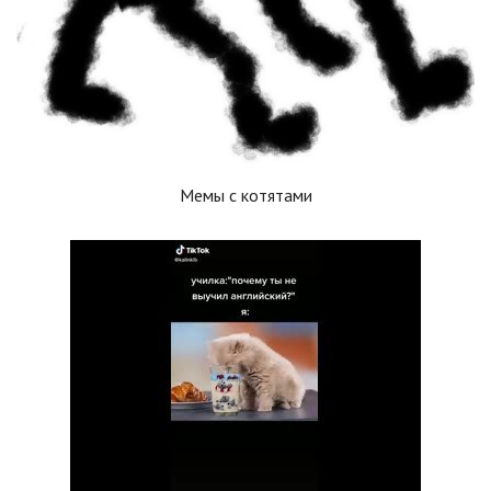
Мемы с котятами