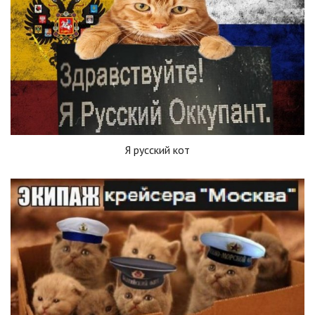
Я русский кот