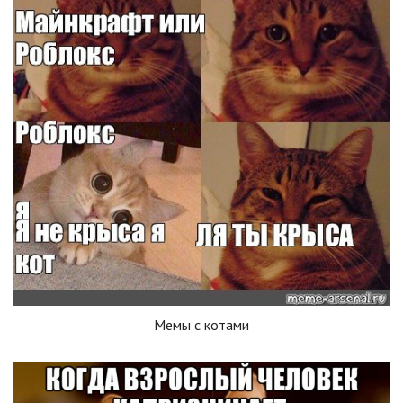
Мемы с котами