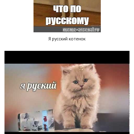
Я русский котенок