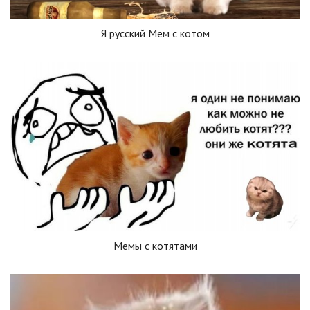
Я русский Мем с котом
Мемы с котятами