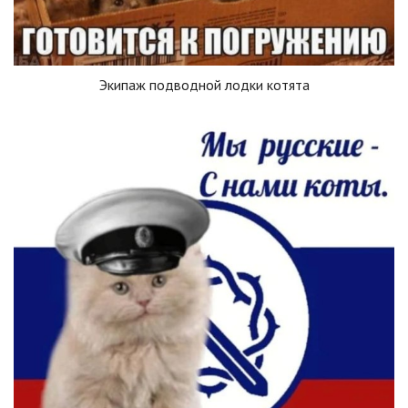
Экипаж подводной лодки котята