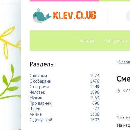
Главная
Раскраски
Разделы
»
Челов
С котами
1974
См
С собаками
1476
С неграми
1449
6-05
Человек
1896
Мужик
1954
Про парней
690
Шрек
477
Аниме
1306
"Потею
С девушкой
1602
На из