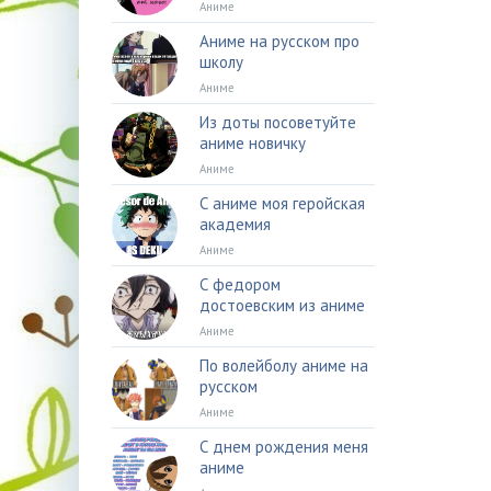
Аниме
Аниме на русском про
школу
Аниме
Из доты посоветуйте
аниме новичку
Аниме
С аниме моя геройская
академия
Аниме
С федором
достоевским из аниме
Аниме
По волейболу аниме на
русском
Аниме
С днем рождения меня
аниме