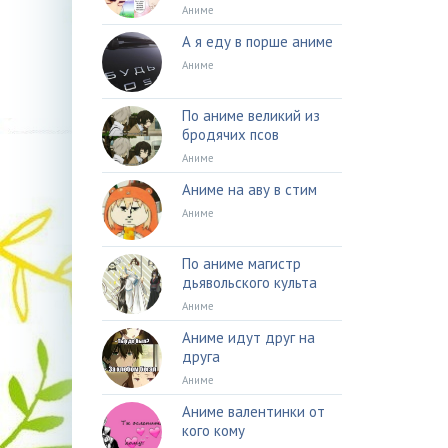
Аниме
А я еду в порше аниме
Аниме
По аниме великий из
бродячих псов
Аниме
Аниме на аву в стим
Аниме
По аниме магистр
дьявольского культа
Аниме
Аниме идут друг на
друга
Аниме
Аниме валентинки от
кого кому