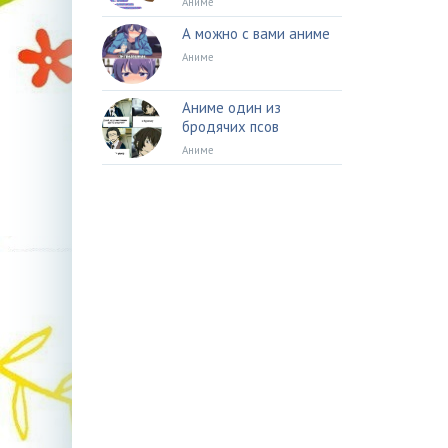
Аниме
А можно с вами аниме
Аниме
Аниме один из
бродячих псов
Аниме