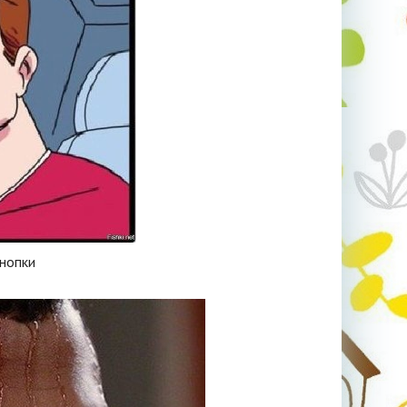
нопки