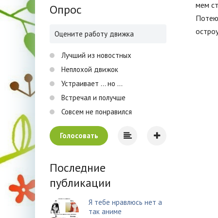
мем ст
Опрос
Потею
остро
Оцените работу движка
Лучший из новостных
Неплохой движок
Устраивает ... но ...
Встречал и получше
Совсем не понравился
Голосовать
Последние
публикации
Я тебе нравлюсь нет а
так аниме