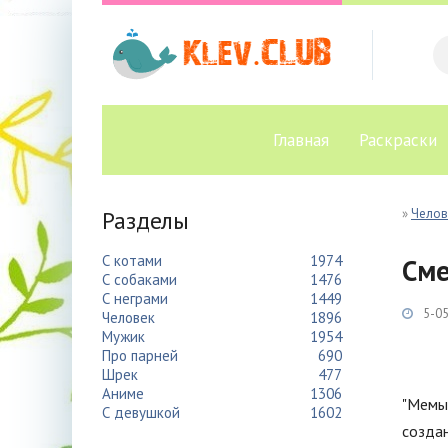
Главная
Раскраски
Разделы
»
Челов
С котами
1974
Сме
С собаками
1476
С неграми
1449
5-05
Человек
1896
Мужик
1954
Про парней
690
Шрек
477
Аниме
1306
"Мемы 
С девушкой
1602
создан