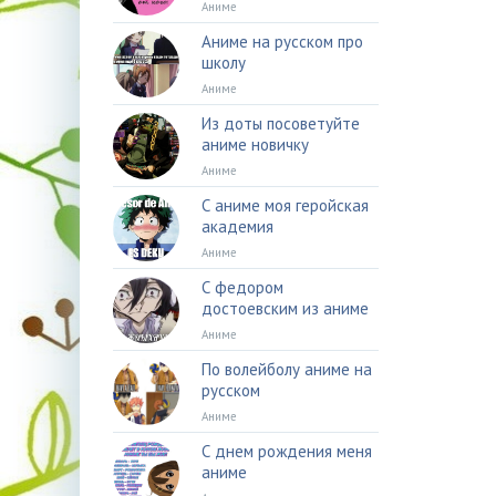
Аниме
Аниме на русском про
школу
Аниме
Из доты посоветуйте
аниме новичку
Аниме
С аниме моя геройская
академия
Аниме
С федором
достоевским из аниме
Аниме
По волейболу аниме на
русском
Аниме
С днем рождения меня
аниме