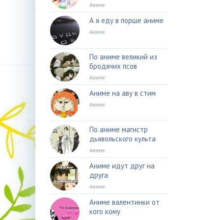
Аниме
А я еду в порше аниме
Аниме
По аниме великий из
бродячих псов
Аниме
Аниме на аву в стим
Аниме
По аниме магистр
дьявольского культа
Аниме
Аниме идут друг на
друга
Аниме
Аниме валентинки от
кого кому