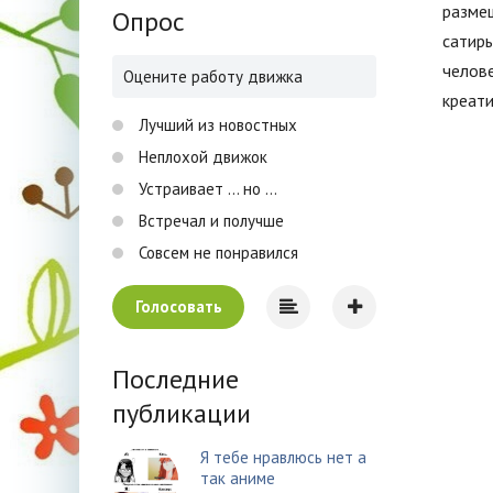
размещ
Опрос
сатиры
челов
Оцените работу движка
креат
Лучший из новостных
Неплохой движок
Устраивает ... но ...
Встречал и получше
Совсем не понравился
Голосовать
Последние
публикации
Я тебе нравлюсь нет а
так аниме