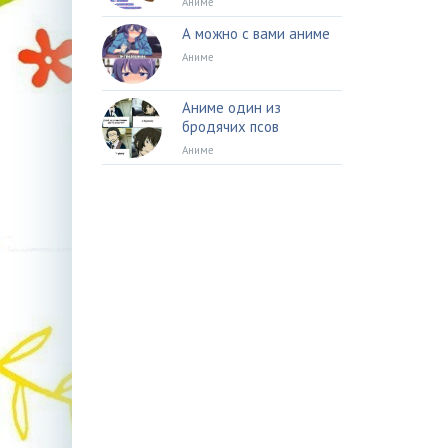
Аниме
А можно с вами аниме
Аниме
Аниме один из
бродячих псов
Аниме