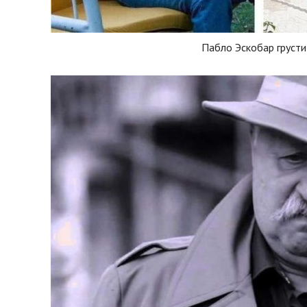
Пабло Эскобар грусти