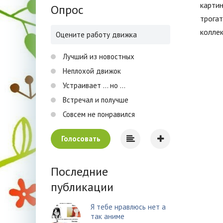
картин
Опрос
трогат
коллек
Оцените работу движка
Лучший из новостных
Неплохой движок
Устраивает ... но ...
Встречал и получше
Совсем не понравился
Голосовать
Последние
публикации
Я тебе нравлюсь нет а
так аниме