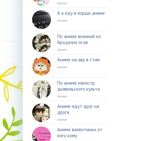
Аниме
А я еду в порше аниме
Аниме
По аниме великий из
бродячих псов
Аниме
Аниме на аву в стим
Аниме
По аниме магистр
дьявольского культа
Аниме
Аниме идут друг на
друга
Аниме
Аниме валентинки от
кого кому