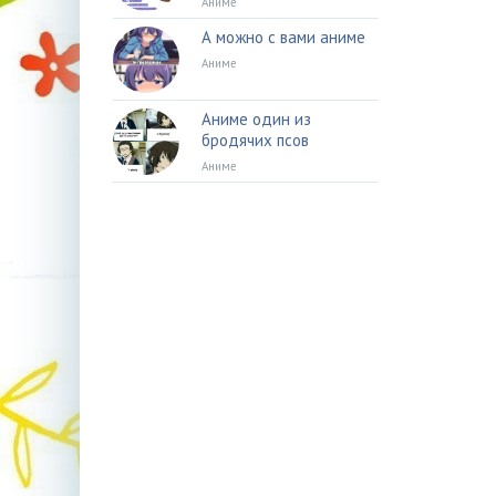
Аниме
А можно с вами аниме
Аниме
Аниме один из
бродячих псов
Аниме