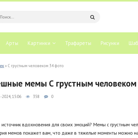
Арты
Картинки
Трафареты
Рисунки
Шаб
ек
» С грустным человеком 34 фото
шные мемы С грустным человеком
-2024, 15:06
358
0
 источник вдохновения для своих эмоций? Мемы с грустным че
рия мемов покажет вам, что даже в тяжелые моменты можно най