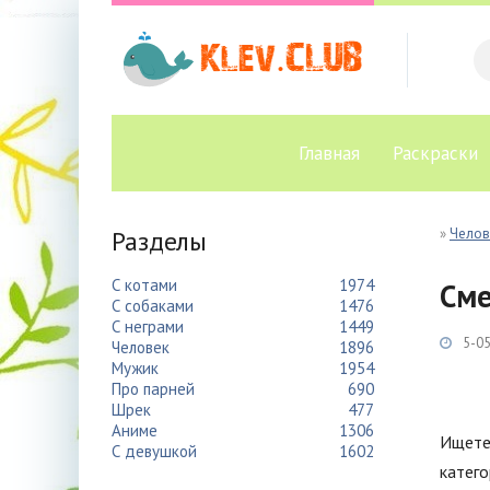
Главная
Раскраски
Разделы
»
Челов
С котами
1974
Сме
С собаками
1476
С неграми
1449
5-05
Человек
1896
Мужик
1954
Про парней
690
Шрек
477
Аниме
1306
Ищете
С девушкой
1602
катего