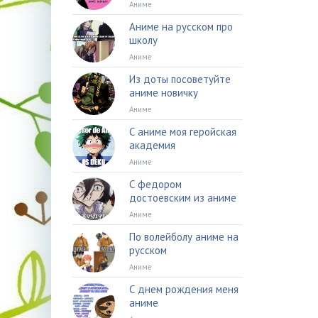
Аниме
Аниме на русском про
школу
Аниме
Из доты посоветуйте
аниме новичку
Аниме
С аниме моя геройская
академия
Аниме
С федором
достоевским из аниме
Аниме
По волейболу аниме на
русском
Аниме
С днем рождения меня
аниме