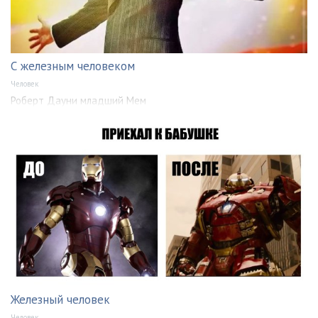
С железным человеком
Человек
Роберт Дауни младший Мем
Железный человек
Человек