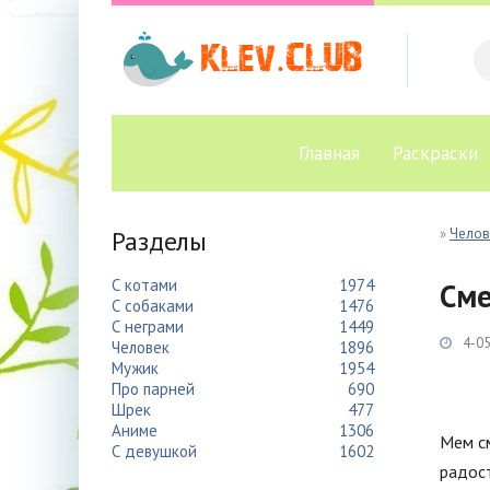
Главная
Раскраски
Разделы
»
Челов
С котами
1974
См
С собаками
1476
С неграми
1449
4-05
Человек
1896
Мужик
1954
Про парней
690
Шрек
477
Аниме
1306
Мем с
С девушкой
1602
радост