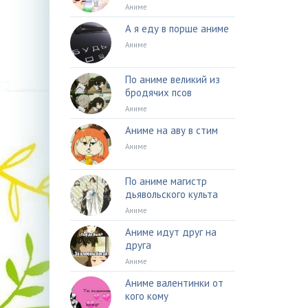
Аниме
А я еду в порше аниме
Аниме
По аниме великий из
бродячих псов
Аниме
Аниме на аву в стим
Аниме
По аниме магистр
дьявольского культа
Аниме
Аниме идут друг на
друга
Аниме
Аниме валентинки от
кого кому