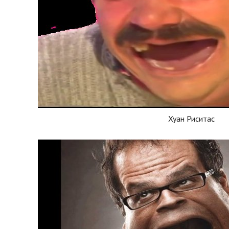
Хуан Риситас