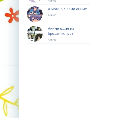
Аниме
А можно с вами аниме
Аниме
Аниме один из
бродячих псов
Аниме