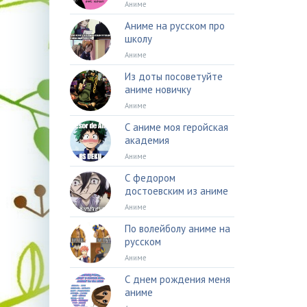
Аниме
Аниме на русском про
школу
Аниме
Из доты посоветуйте
аниме новичку
Аниме
С аниме моя геройская
академия
Аниме
С федором
достоевским из аниме
Аниме
По волейболу аниме на
русском
Аниме
С днем рождения меня
аниме