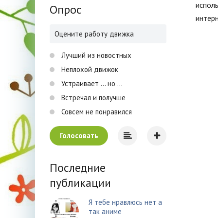
исполь
Опрос
интерн
Оцените работу движка
Лучший из новостных
Неплохой движок
Устраивает ... но ...
Встречал и получше
Совсем не понравился
Голосовать
Последние
публикации
Я тебе нравлюсь нет а
так аниме