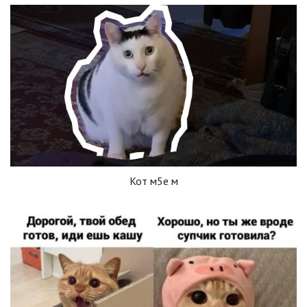
Кот м5е м