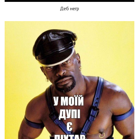
Деб негр