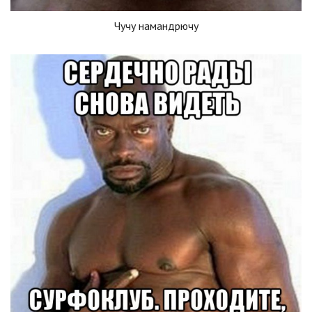
Чучу намандрючу