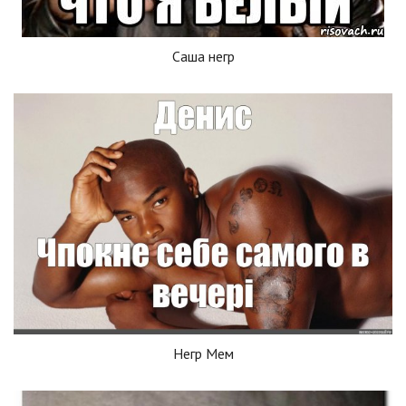
Саша негр
Негр Мем