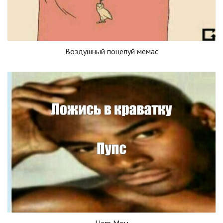
Воздушный поцелуй мемас
Негр Мем