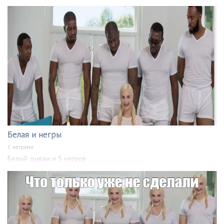
Белая и негры
С неграми
Белый диван и 5 негров