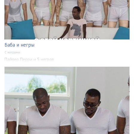
Баба и негры
С неграми
Пайпер Перри и 5 негров