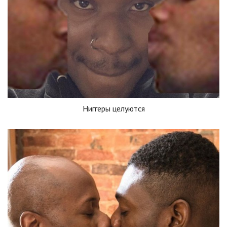
Ниггеры целуются