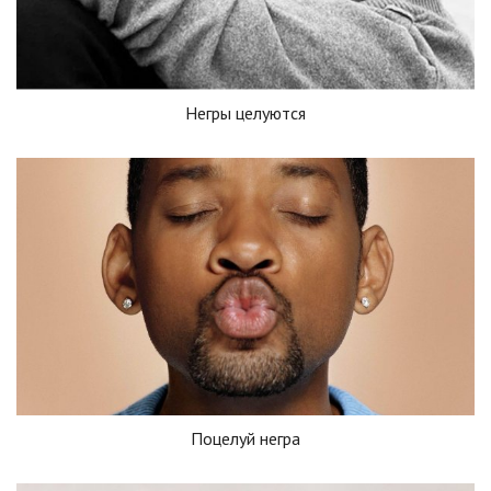
Негры целуются
Поцелуй негра