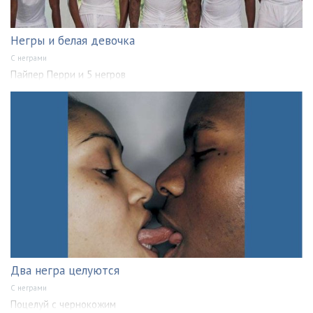
Негры и белая девочка
С неграми
Пайпер Перри и 5 негров
Два негра целуются
С неграми
Поцелуй с чернокожим