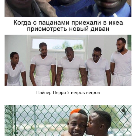
Пайпер Перри 5 негров негров