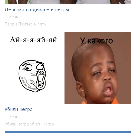
Девочка на диване и негры
С неграми
Перри Пайпер и пять
Убили негра
С неграми
Убили негра убили негра