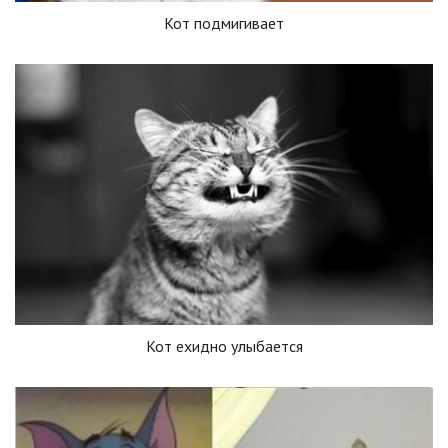
Кот подмигивает
Кот ехидно улыбается