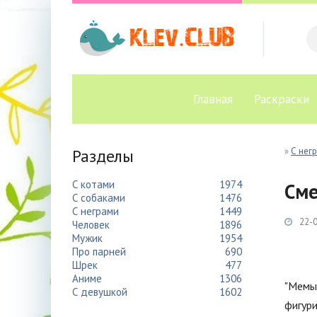
Главная
Раскраски
Разделы
»
С нег
С котами
1974
Сме
С собаками
1476
С неграми
1449
22-0
Человек
1896
Мужик
1954
Про парней
690
Шрек
477
Аниме
1306
"Мемы 
С девушкой
1602
фигури