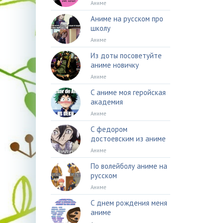
Аниме
Аниме на русском про
школу
Аниме
Из доты посоветуйте
аниме новичку
Аниме
С аниме моя геройская
академия
Аниме
С федором
достоевским из аниме
Аниме
По волейболу аниме на
русском
Аниме
С днем рождения меня
аниме