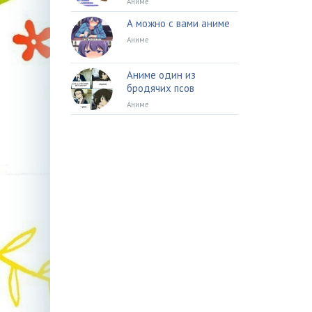
Аниме
А можно с вами аниме
Аниме
Аниме один из
бродячих псов
Аниме