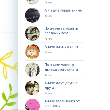
Аниме
А я еду в порше аниме
Аниме
По аниме великий из
бродячих псов
Аниме
Аниме на аву в стим
Аниме
По аниме магистр
дьявольского культа
Аниме
Аниме идут друг на
друга
Аниме
Аниме валентинки от
кого кому