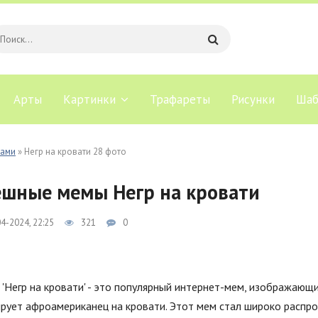
Арты
Картинки
Трафареты
Рисунки
Шаб
рами
» Негр на кровати 28 фото
шные мемы Негр на кровати
4-2024, 22:25
321
0
'Негр на кровати' - это популярный интернет-мем, изображающ
рует афроамериканец на кровати. Этот мем стал широко распр