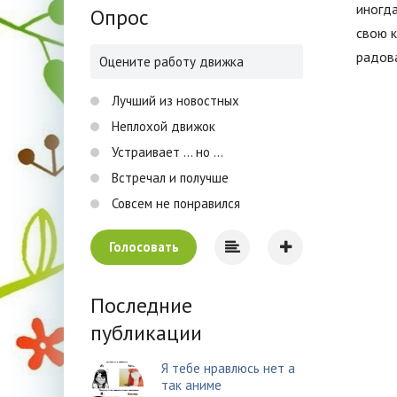
иногда
Опрос
свою к
радов
Оцените работу движка
Лучший из новостных
Неплохой движок
Устраивает ... но ...
Встречал и получше
Совсем не понравился
Голосовать
Последние
публикации
Я тебе нравлюсь нет а
так аниме