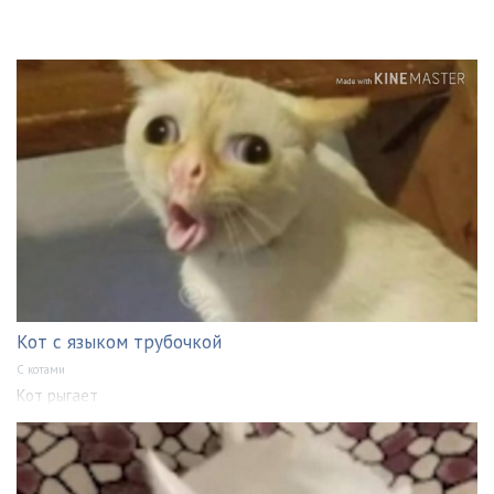
Кот с языком трубочкой
С котами
Кот рыгает