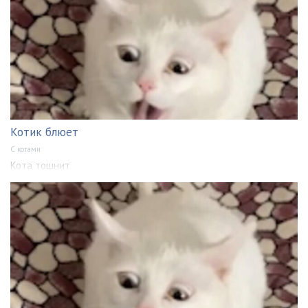
Котик блюет
С котами
Кота тошнит